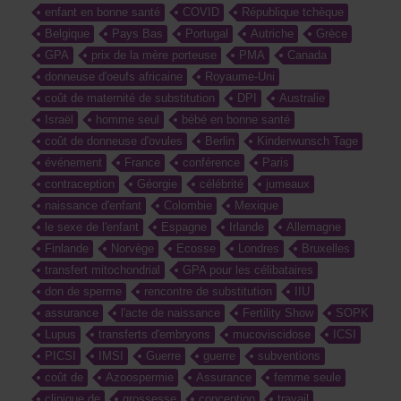
enfant en bonne santé
COVID
République tchèque
Belgique
Pays Bas
Portugal
Autriche
Grèce
GPA
prix de la mère porteuse
PMA
Canada
donneuse d'oeufs africaine
Royaume-Uni
coût de maternité de substitution
DPI
Australie
Israël
homme seul
bébé en bonne santé
coût de donneuse d'ovules
Berlin
Kinderwunsch Tage
événement
France
conférence
Paris
contraception
Géorgie
célébrité
jumeaux
naissance d'enfant
Colombie
Mexique
le sexe de l'enfant
Espagne
Irlande
Allemagne
Finlande
Norvège
Ecosse
Londres
Bruxelles
transfert mitochondrial
GPA pour les célibataires
don de sperme
rencontre de substitution
IIU
assurance
l'acte de naissance
Fertility Show
SOPK
Lupus
transferts d'embryons
mucoviscidose
ICSI
PICSI
IMSI
Guerre
guerre
subventions
coût de
Azoospermie
Assurance
femme seule
clinique de
grossesse
conception
travail