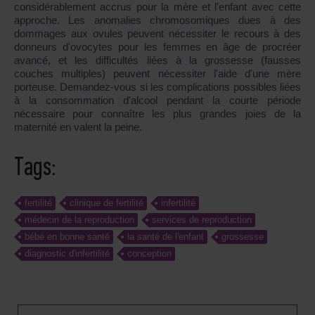
considérablement accrus pour la mère et l'enfant avec cette
approche. Les anomalies chromosomiques dues à des
dommages aux ovules peuvent nécessiter le recours à des
donneurs d'ovocytes pour les femmes en âge de procréer
avancé, et les difficultés liées à la grossesse (fausses
couches multiples) peuvent nécessiter l'aide d'une mère
porteuse. Demandez-vous si les complications possibles liées
à la consommation d'alcool pendant la courte période
nécessaire pour connaître les plus grandes joies de la
maternité en valent la peine.
Tags:
fertilité
clinique de fertilité
infertilité
médecin de la reproduction
services de reproduction
bébé en bonne santé
la santé de l'enfant
grossesse
diagnostic d'infertilité
conception