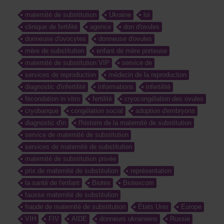
maternité de substitution
Ukraine
loi
clinique de fertilité
agence
don d'ovules
donneuse d'ovocytes
donneuse d'ovules
mère de substitution
enfant de mère porteuse
maternité de substitution VIP
service de
services de reproduction
médecin de la reproduction
diagnostic d'infertilité
informations
infertilité
fécondation in vitro
fertilité
cryocongélation des ovules
cryobanque
congélation social
adoption d'embryons
diagnostic d'in
l'histoire de la maternité de substitution
service de maternité de substitution
services de maternité de substitution
maternité de substitution privée
prix de maternité de substitution
représentation
la santé de l'enfant
Biotex
Biotexcom
fausse maternité de substitution
fraude de maternité de substitution
États Unis
Europe
VIH
FIV
AIDE
donneurs ukrainiens
Russie