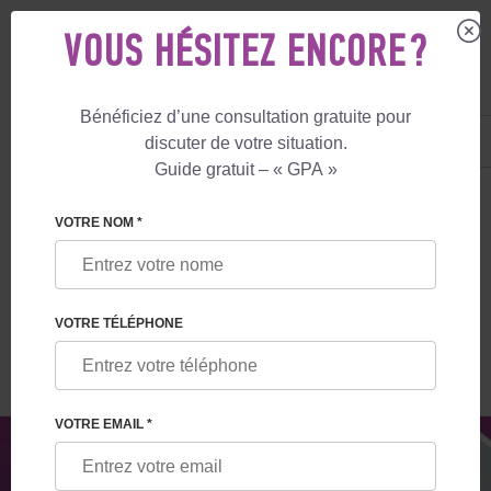
VOUS HÉSITEZ ENCORE ?
Bénéficiez d’une consultation gratuite pour
FR
+33 805 081 801
discuter de votre situation.
+447587761507
Guide gratuit – « GPA »
MATERNITÉ DE SUBSTITUTION
LE BLOG
ALCOOL ET FERTILITÉ : BO
VOTRE NOM *
ALCOOL ET FERTILITÉ : BOIRE EN
ESSAYANT DE CONCEVOIR
VOTRE TÉLÉPHONE
VOTRE EMAIL *