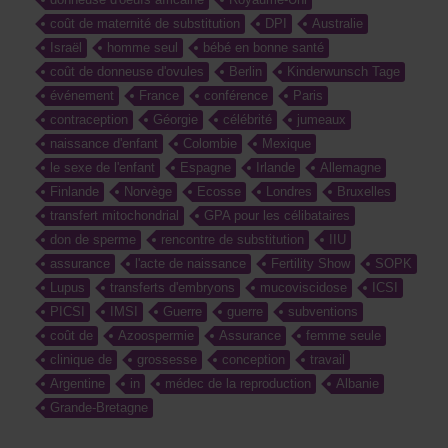
coût de maternité de substitution
DPI
Australie
Israël
homme seul
bébé en bonne santé
coût de donneuse d'ovules
Berlin
Kinderwunsch Tage
événement
France
conférence
Paris
contraception
Géorgie
célébrité
jumeaux
naissance d'enfant
Colombie
Mexique
le sexe de l'enfant
Espagne
Irlande
Allemagne
Finlande
Norvège
Ecosse
Londres
Bruxelles
transfert mitochondrial
GPA pour les célibataires
don de sperme
rencontre de substitution
IIU
assurance
l'acte de naissance
Fertility Show
SOPK
Lupus
transferts d'embryons
mucoviscidose
ICSI
PICSI
IMSI
Guerre
guerre
subventions
coût de
Azoospermie
Assurance
femme seule
clinique de
grossesse
conception
travail
Argentine
in
médec de la reproduction
Albanie
Grande-Bretagne