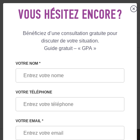
VOUS HÉSITEZ ENCORE ?
Bénéficiez d’une consultation gratuite pour
FR
+33 805 081 801
discuter de votre situation.
+447587761507
Guide gratuit – « GPA »
MATERNITÉ DE SUBSTITUTION
LE BLOG
POURQUOI CERTAINES ENTR
VOTRE NOM *
POURQUOI CERTAINES ENTREPRISES
PROPOSENT DES SERVICES DE
VOTRE TÉLÉPHONE
MATERNITÉ DE SUBSTITUTION À LEURS
EMPLOYÉS
VOTRE EMAIL *