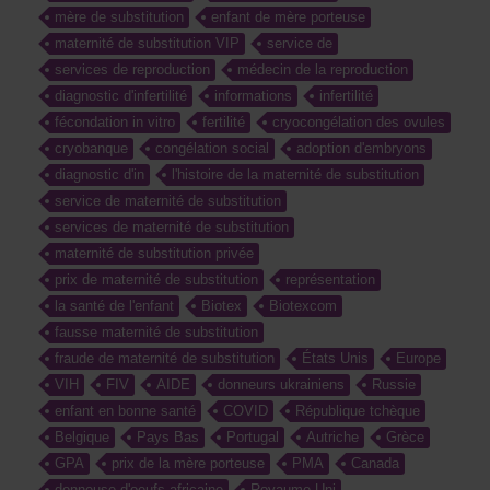
mère de substitution
enfant de mère porteuse
maternité de substitution VIP
service de
services de reproduction
médecin de la reproduction
diagnostic d'infertilité
informations
infertilité
fécondation in vitro
fertilité
cryocongélation des ovules
cryobanque
congélation social
adoption d'embryons
diagnostic d'in
l'histoire de la maternité de substitution
service de maternité de substitution
services de maternité de substitution
maternité de substitution privée
prix de maternité de substitution
représentation
la santé de l'enfant
Biotex
Biotexcom
fausse maternité de substitution
fraude de maternité de substitution
États Unis
Europe
VIH
FIV
AIDE
donneurs ukrainiens
Russie
enfant en bonne santé
COVID
République tchèque
Belgique
Pays Bas
Portugal
Autriche
Grèce
GPA
prix de la mère porteuse
PMA
Canada
donneuse d'oeufs africaine
Royaume-Uni