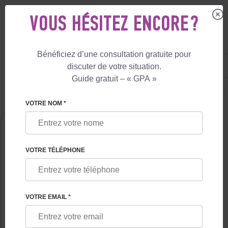
VOUS HÉSITEZ ENCORE ?
Bénéficiez d’une consultation gratuite pour
FR
+33 805 081 801
discuter de votre situation.
+447587761507
Guide gratuit – « GPA »
MATERNITÉ DE SUBSTITUTION
QUI SOMMES-NOUS
FESKOVA DARYA
VOTRE NOM *
VOTRE TÉLÉPHONE
VOTRE EMAIL *
FESKOVA DARYA
Chef d'équipe du département de gestion des programmes