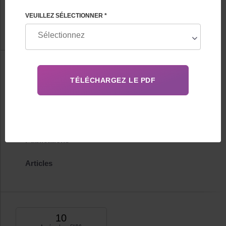
de la maternité de substitution et de la donation d'ovules
VEUILLEZ SÉLECTIONNER *
FHRG Coordination des programmes
Information
Biographie
Certificats
Publications
Articles
10