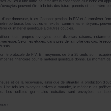
 ovules à une autre pour faciliter la conception d'un bébé est appe
'ovocytes peuvent être à la fois des futurs parents et une mère po
 d'une donneuse, à les féconder pendant la FIV et à transférer l'e
a mère porteuse. Les ovules en excès, comme les embryons, peuven
érer du matériel génétique à d'autres couples.
tiliser leurs propres ovocytes pour diverses raisons, notamme
vieillesse. Selon les études, dans près de la moitié des cas, le reco
éussis.
elon le protocole de FIV. En moyenne, de 5 à 25 œufs sont récupér
pense financière pour le matériel génétique donné. Le montant des
neuse et de la receveuse, ainsi que de stimuler la production d'ov
. Une fois les ovocytes arrivés à maturité, le médecin les prélève
e. Les cellules germinales extraites sont envoyées au labor
ssus :