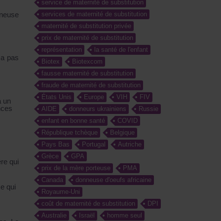
service de maternité de substitution
nneuse
services de maternité de substitution
maternité de substitution privée
prix de maternité de substitution
représentation
la santé de l'enfant
 a pas
Biotex
Biotexcom
fausse maternité de substitution
fraude de maternité de substitution
États Unis
Europe
VIH
FIV
a un
nces
AIDE
donneurs ukrainiens
Russie
enfant en bonne santé
COVID
République tchèque
Belgique
Pays Bas
Portugal
Autriche
Grèce
GPA
re qui
prix de la mère porteuse
PMA
Canada
donneuse d'oeufs africaine
e qui
Royaume-Uni
coût de maternité de substitution
DPI
Australie
Israël
homme seul