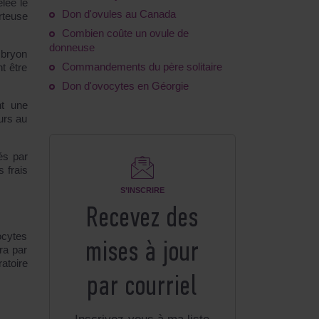
lée le
Don d'ovules au Canada
rteuse
Combien coûte un ovule de
donneuse
mbryon
Commandements du père solitaire
t être
Don d'ovocytes en Géorgie
nt une
urs au
és par
 frais
S’INSCRIRE
Recevez des
ocytes
mises à jour
ra par
atoire
par courriel