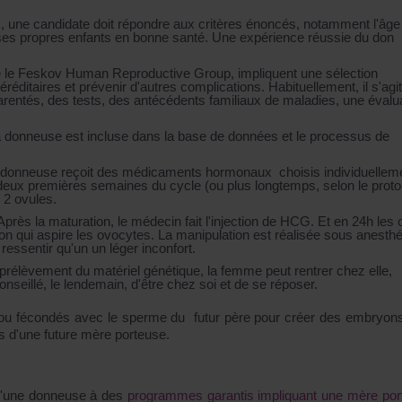
 une candidate doit répondre aux critères énoncés, notamment l'âge
ir ses propres enfants en bonne santé. Une expérience réussie du don
e le Feskov Human Reproductive Group, impliquent une sélection
éditaires et prévenir d'autres complications. Habituellement, il s'agit
rentés, des tests, des antécédents familiaux de maladies, une évalu
la donneuse est incluse dans la base de données et le processus de
a donneuse reçoit des médicaments hormonaux choisis individuellem
s deux premières semaines du cycle (ou plus longtemps, selon le proto
u 2 ovules.
près la maturation, le médecin fait l'injection de HCG. Et en 24h les 
ration qui aspire les ovocytes. La manipulation est réalisée sous anesth
essentir qu'un un léger inconfort.
rélèvement du matériel génétique, la femme peut rentrer chez elle,
onseillé, le lendemain, d'être chez soi et de se réposer.
ou fécondés avec le sperme du futur père pour créer des embryons
us d'une future mère porteuse.
 d'une donneuse à des
programmes garantis impliquant une mère por