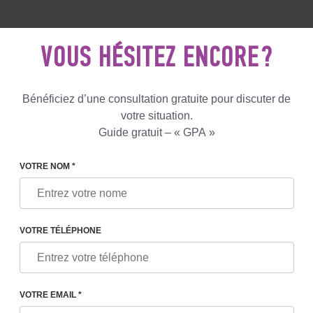
5 081 801
+447587761507
ECRIVEZ
NOUS
VOUS HÉSITEZ ENCORE ?
Avis
Le blog
Programmes
Bénéficiez d’une consultation gratuite pour discuter de
votre situation.
Guide gratuit – « GPA »
DON D'OVULES : PROCÉDURE, CRITÈRES DE LA DONN
VOTRE NOM *
VOTRE TÉLÉPHONE
CÉDURE, CRITÈRES DE LA
ATIONS JURIDIQUES
VOTRE EMAIL *