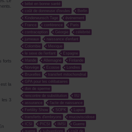
es. Le
bébé en bonne santé
ments.
coût de donneuse d'ovules
Berlin
Kinderwunsch Tage
événement
France
conférence
Paris
contraception
Géorgie
célébrité
jumeaux
naissance d'enfant
Colombie
Mexique
le sexe de l'enfant
Espagne
Irlande
Allemagne
Finlande
 forts
Norvège
Ecosse
Londres
Bruxelles
transfert mitochondrial
GPA pour les célibataires
est la
don de sperme
rencontre de substitution
IIU
 les 3
assurance
l'acte de naissance
Fertility Show
SOPK
Lupus
transferts d'embryons
mucoviscidose
ICSI
PICSI
IMSI
Guerre
En
guerre
subventions
coût de