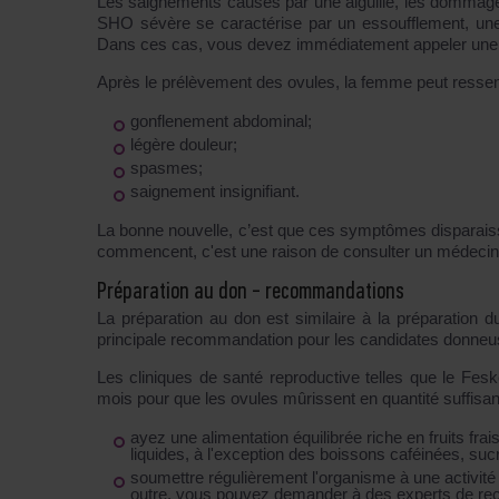
Les saignements causés par une aiguille, les dommages
SHO sévère se caractérise par un essoufflement, une
Dans ces cas, vous devez immédiatement appeler une
Après le prélèvement des ovules, la femme peut ressent
gonflenement abdominal;
légère douleur;
spasmes;
saignement insignifiant.
La bonne nouvelle, c’est que ces symptômes disparaiss
commencent, c'est une raison de consulter un médecin
Préparation au don - recommandations
La préparation au don est similaire à la préparation du
principale recommandation pour les candidates donneuse
Les cliniques de santé reproductive telles que le Fes
mois pour que les ovules mûrissent en quantité suffisante
ayez une alimentation équilibrée riche en fruits f
liquides, à l'exception des boissons caféinées, su
soumettre régulièrement l'organisme à une activité
outre, vous pouvez demander à des experts de re