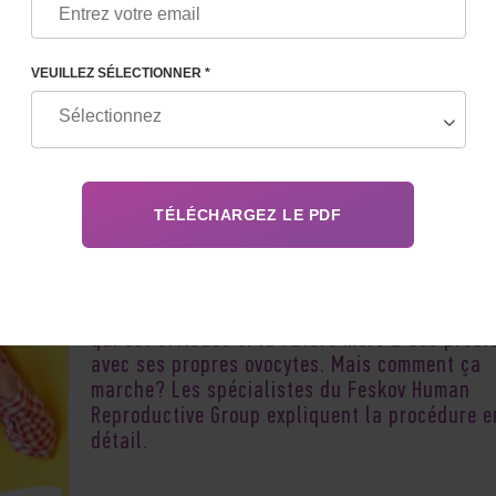
VEUILLEZ SÉLECTIONNER *
L'utilisation de la FIV, de la
maternité de
substitution
et d'autres technologies de
reproduction a permis à de nombreuses famil
qui font face à l'infertilité de devenir parents
Une autre technique similaire est le don d'ovu
qui est efficace si la future mère a des prob
avec ses propres ovocytes. Mais comment ça
marche? Les spécialistes du Feskov Human
Reproductive Group expliquent la procédure e
détail.