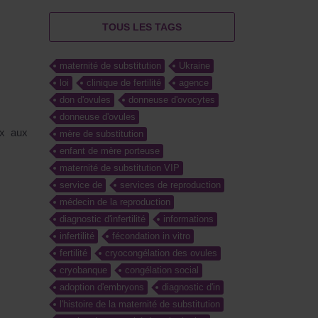
TOUS LES TAGS
maternité de substitution
Ukraine
loi
clinique de fertilité
agence
don d'ovules
donneuse d'ovocytes
donneuse d'ovules
ux aux
mère de substitution
enfant de mère porteuse
maternité de substitution VIP
service de
services de reproduction
médecin de la reproduction
diagnostic d'infertilité
informations
infertilité
fécondation in vitro
fertilité
cryocongélation des ovules
cryobanque
congélation social
adoption d'embryons
diagnostic d'in
l'histoire de la maternité de substitution