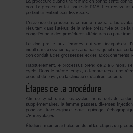
La procédure quand une femme en bonne santé donne ses
don. Le processus fait partie de PMA. Les receveurs d
portant un enfant pour les époux.
L'essence du processus consiste à extraire les ovules
résultant dans l'utérus de la mère présumée ou de l
congelés pour des procédures ultérieures ou pour transf
Le don profite aux femmes qui sont incapables d'u
insuffisance ovarienne, des anomalies génétiques ou la 
don conduit à des grossesses et des accouchements r
Habituellement, le processus prend de 2 à 6 mois, s
cycle. Dans le même temps, la femme reçoit une récom
dépend du pays, de la clinique et d'autres facteurs.
Étapes de la procédure
Afin de synchroniser les cycles menstruels de la don
supplémentaires, la femme passera diverses injections
ponction transvaginale sous guidage échographiqu
d'embryologie.
Étudions maintenant plus en détail les étapes du proce