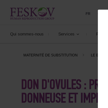
FR
+33 80
Qui sommes-nous
Services
Prix
MATERNITÉ DE SUBSTITUTION
LE BLOG
DON D'OVULES : PRO
DONNEUSE ET IMPLIC