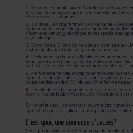
Demande de participation. Pour donner des ovocytes,
à 35 ans, la santé physique et mentale et le fait d'avo
d'ovules sera un avantage.
Contrôle. Les programmes de dons sérieux, tels qu
rigoureuse des candidates pour écarter les anomalies hér
d'examens par un gynécologue et des spécialistes appa
psychologique.
Coordination. Si tous les indicateurs sont normaux, 
recherche des destinataires prévus commence.
Médicaments pris. Après l'analyse des hormones, l
sous forme d'injections, qui sont injectés au cours de
de FIV). Ils stimulent les ovaires à produire plus de 1 o
Prélèvement de cellules reproductrices des ovaires. A
sont retirés des follicules à l'aide d'une aiguille d'aspi
locale pendant environ 30 minutes. Une femme ne peut r
Période de rétablissement. Immédiatement après le p
aucune hospitalisation n'est requise. Cependant, il est c
En conséquence, les ovocytes peuvent être congelés 
après 3 à 5 jours de culture, sont implantés dans l'utér
C'est quoi, une donneuse d'ovules?
Pour qu'une clinique réputée approuve la candidature