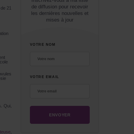
Inscrivez-vous à ma liste
de diffusion pour recevoir
 de 21
les dernières nouvelles et
mises à jour
ation
VOTRE NOM
ent
cole
ovules
VOTRE EMAIL
ésie
. Qui,
teuse
,