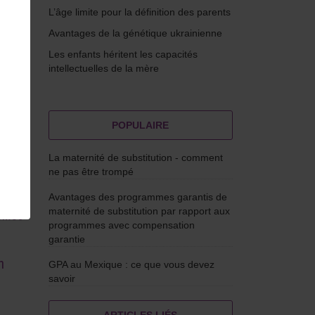
L’âge limite pour la définition des parents
Avantages de la génétique ukrainienne
Les enfants héritent les capacités
intellectuelles de la mère
POPULAIRE
La maternité de substitution - comment
les
ne pas être trompé
.
Avantages des programmes garantis de
les,
maternité de substitution par rapport aux
lèmes
programmes avec compensation
garantie
n
GPA au Mexique : ce que vous devez
savoir