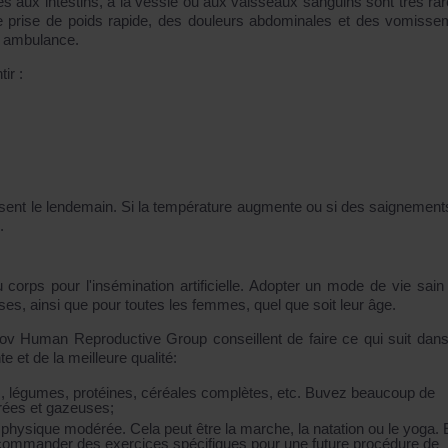
 aux intestins, à la vessie ou aux vaisseaux sanguins sont très rar
 prise de poids rapide, des douleurs abdominales et des vomisse
 ambulance.
ir :
ent le lendemain. Si la température augmente ou si des saignements
.
 corps pour l'insémination artificielle. Adopter un mode de vie sain 
s, ainsi que pour toutes les femmes, quel que soit leur âge.
kov Human Reproductive Group conseillent de faire ce qui suit dans
 et de la meilleure qualité:
rais, légumes, protéines, céréales complètes, etc. Buvez beaucoup de
crées et gazeuses;
 physique modérée. Cela peut être la marche, la natation ou le yoga. 
commander des exercices spécifiques pour une future procédure de