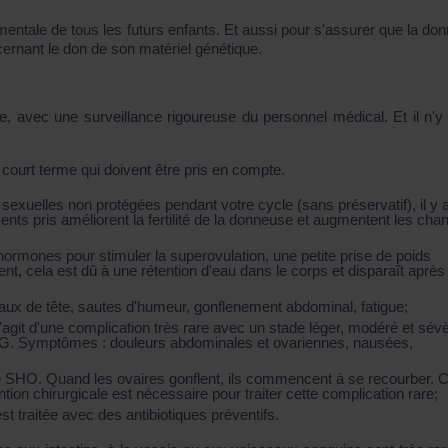
mentale de tous les futurs enfants. Et aussi pour s'assurer que la do
cernant le don de son matériel génétique.
e, avec une surveillance rigoureuse du personnel médical. Et il n'y
 court terme qui doivent être pris en compte.
sexuelles non protégées pendant votre cycle (sans préservatif), il y 
ts pris améliorent la fertilité de la donneuse et augmentent les cha
hormones pour stimuler la superovulation, une petite prise de poids
ent, cela est dû à une rétention d'eau dans le corps et disparaît après
aux de tête, sautes d'humeur, gonflenement abdominal, fatigue;
agit d'une complication très rare avec un stade léger, modéré et sévè
 HCG. Symptômes : douleurs abdominales et ovariennes, nausées,
le SHO. Quand les ovaires gonflent, ils commencent à se recourber. C
ion chirurgicale est nécessaire pour traiter cette complication rare;
st traitée avec des antibiotiques préventifs.