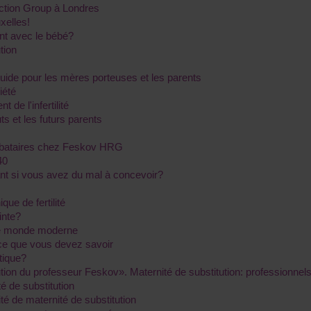
tion Group à Londres
xelles!
nt avec le bébé?
tion
Guide pour les mères porteuses et les parents
iété
de l'infertilité
ts et les futurs parents
élibataires chez Feskov HRG
40
tant si vous avez du mal à concevoir?
que de fertilité
inte?
 le monde moderne
 ce que vous devez savoir
tique?
itution du professeur Feskov». Maternité de substitution: profession
 de substitution
é de maternité de substitution