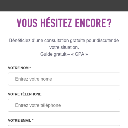
5 081 801
+447587761507
ECRIVEZ
NOUS
VOUS HÉSITEZ ENCORE ?
Avis
Le blog
Programmes
Bénéficiez d’une consultation gratuite pour discuter de
votre situation.
Guide gratuit – « GPA »
VOTRE NOM *
VOTRE TÉLÉPHONE
000 EURO
VOTRE EMAIL *
gelés - 1350 EURO
lés