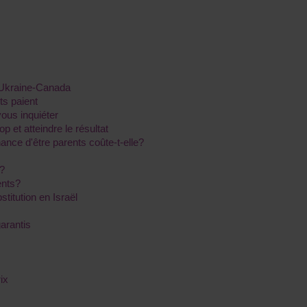
n Ukraine-Canada
ts paient
vous inquiéter
 et atteindre le résultat
ance d'être parents coûte-t-elle?
r?
ents?
titution en Israël
arantis
ix