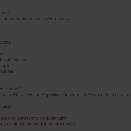
 mère
 en forte demande chez les Européens
opéens
sie
e substitution
rompé
ant seul
e en Europe?
tion aux États-Unis, en République Tchèque, en Géorgie et en Ukraine
hoisir?
eur de la maternité de substitution
 pas d'enfants changent leurs croyances