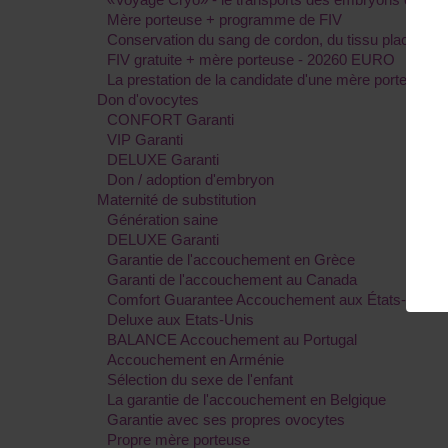
Mère porteuse + programme de FIV
Conservation du sang de cordon, du tissu placentair
FIV gratuite + mère porteuse - 20260 EURO
La prestation de la candidate d'une mère porteuse
Don d'ovocytes
CONFORT Garanti
VIP Garanti
DELUXE Garanti
Don / adoption d'embryon
Maternité de substitution
Génération saine
DELUXE Garanti
Garantie de l'accouchement en Grèce
Garanti de l'accouchement au Canada
Comfort Guarantee Accouchement aux États-Unis
Deluxe aux Etats-Unis
BALANCE Accouchement au Portugal
Accouchement en Arménie
Sélection du sexe de l'enfant
La garantie de l'accouchement en Belgique
Garantie avec ses propres ovocytes
Propre mère porteuse