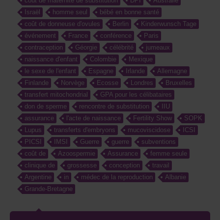
coût de maternité de substitution
DPI
Australie
Israël
homme seul
bébé en bonne santé
coût de donneuse d'ovules
Berlin
Kinderwunsch Tage
événement
France
conférence
Paris
contraception
Géorgie
célébrité
jumeaux
naissance d'enfant
Colombie
Mexique
le sexe de l'enfant
Espagne
Irlande
Allemagne
Finlande
Norvège
Ecosse
Londres
Bruxelles
transfert mitochondrial
GPA pour les célibataires
don de sperme
rencontre de substitution
IIU
assurance
l'acte de naissance
Fertility Show
SOPK
Lupus
transferts d'embryons
mucoviscidose
ICSI
PICSI
IMSI
Guerre
guerre
subventions
coût de
Azoospermie
Assurance
femme seule
clinique de
grossesse
conception
travail
Argentine
in
médec de la reproduction
Albanie
Grande-Bretagne