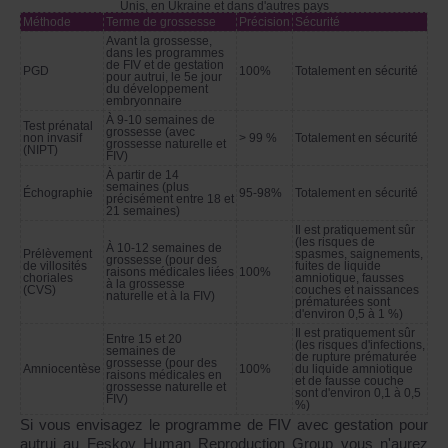
Unis, en Ukraine et dans d'autres pays
Méthode
Terme de grossesse
Précision
Sécurité
Avant la grossesse,
dans les programmes
de FIV et de gestation
PGD
100%
Totalement en sécurité
pour autrui, le 5e jour
du développement
embryonnaire
À 9-10 semaines de
Test prénatal
grossesse (avec
non invasif
> 99 %
Totalement en sécurité
grossesse naturelle et
(NIPT)
FIV)
À partir de 14
semaines (plus
Échographie
95-98%
Totalement en sécurité
précisément entre 18 et
21 semaines)
Il est pratiquement sûr
(les risques de
À 10-12 semaines de
Prélèvement
spasmes, saignements,
grossesse (pour des
de villosités
fuites de liquide
raisons médicales liées
100%
choriales
amniotique, fausses
à la grossesse
(CVS)
couches et naissances
naturelle et à la FIV)
prématurées sont
d'environ 0,5 à 1 %)
Il est pratiquement sûr
Entre 15 et 20
(les risques d'infections,
semaines de
de rupture prématurée
grossesse (pour des
Amniocentèse
100%
du liquide amniotique
raisons médicales en
et de fausse couche
grossesse naturelle et
sont d'environ 0,1 à 0,5
FIV)
%)
Si vous envisagez le programme de FIV avec gestation pour
autrui au Feskov Human Reproduction Group vous n'aurez