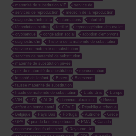
maternité de substitution VIP
service de
services de reproduction
médecin de la reproduction
diagnostic d'infertilité
informations
infertilité
fécondation in vitro
fertilité
cryocongélation des ovules
cryobanque
congélation social
adoption d'embryons
diagnostic d'in
l'histoire de la maternité de substitution
service de maternité de substitution
services de maternité de substitution
maternité de substitution privée
prix de maternité de substitution
représentation
la santé de l'enfant
Biotex
Biotexcom
fausse maternité de substitution
fraude de maternité de substitution
États Unis
Europe
VIH
FIV
AIDE
donneurs ukrainiens
Russie
enfant en bonne santé
COVID
République tchèque
Belgique
Pays Bas
Portugal
Autriche
Grèce
GPA
prix de la mère porteuse
PMA
Canada
donneuse d'oeufs africaine
Royaume-Uni