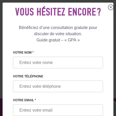
VOUS HÉSITEZ ENCORE ?
Bénéficiez d’une consultation gratuite pour
FR
+33 805 081 801
discuter de votre situation.
+447587761507
Guide gratuit – « GPA »
MATERNITÉ DE SUBSTITUTION
LE BLOG
À QUEL MOMENT PEUX-TU C
VOTRE NOM *
À QUEL MOMENT PEUX-TU CONNAÎTRE
LE SEXE DU BÉBÉ : LES MÉTHODES LES
VOTRE TÉLÉPHONE
PLUS FIABLES
VOTRE EMAIL *