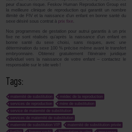
peur d'aucun risque. Feskov Human Reproduction Group est
la meilleure clinique de reproduction qui garantit un nombre
illimité de FIV et la naissance d'un enfant en bonne santé du
sexe désiré sous contrat à
prix fixe
.
Nos programmes de gestation pour autrui garantis à un prix
fixe ne sont réalisés qu'après la naissance d'un enfant en
bonne santé du sexe choisi, sans risques, avec une
détermination du sexe 100 % précise même avant le transfert
embryonnaire. Obtenez gratuitement l’itinéraire juridique
individuel vers la naissance de votre enfant – contactez le
responsable sur le site web !
Tags:
maternité de substitution
médec de la reproduction
services de reproduction
mère de substitution
service de maternité de substitution
services de maternité de substitution
maternité de substitution VIP
maternité de substitution privée
fertilité
femme seule
fécondation in vitro
grossesse