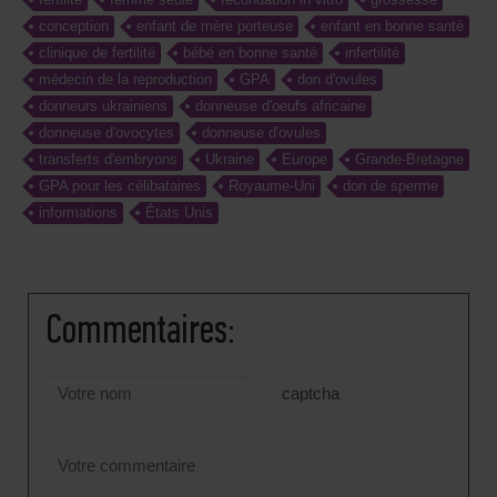
conception
enfant de mère porteuse
enfant en bonne santé
clinique de fertilité
bébé en bonne santé
infertilité
médecin de la reproduction
GPA
don d'ovules
donneurs ukrainiens
donneuse d'oeufs africaine
donneuse d'ovocytes
donneuse d'ovules
transferts d'embryons
Ukraine
Europe
Grande-Bretagne
GPA pour les célibataires
Royaume-Uni
don de sperme
informations
États Unis
Сommentaires:
captcha