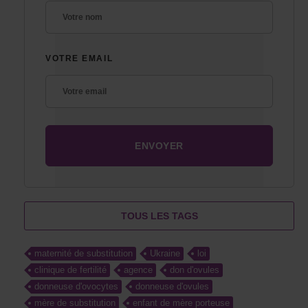
VOTRE EMAIL
TOUS LES TAGS
maternité de substitution
Ukraine
loi
clinique de fertilité
agence
don d'ovules
donneuse d'ovocytes
donneuse d'ovules
mère de substitution
enfant de mère porteuse