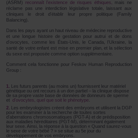
(ASRM)
reconnaît l'existence de risques éthiques,
mais ne
réclame pas une interdiction législative totale, laissant aux
cliniques le droit d'établir leur propre politique (Family
Balancing).
Dans les pays ayant un haut niveau de médecine reproductive
et une longue histoire de gestation pour autrui et de dons
d'ovocytes, comme les États-Unis, le Canada, l'Ukraine, la
santé de votre enfant est mise en premier plan, et la sélection
du sexe est proposée comme option supplémentaire.
Comment cela fonctionne pour Feskov Human Reproduction
Group :
Les futurs parents (au moins un) fournissent leur matériel
génétique ou ont recours à un don partiel – la clinique dispose
de sa propre vaste base de données de donneurs de sperme
et
d'ovocytes, quel que soit le phénotype
.
Les embryologistes créent des embryons et utilisent la DGP
pour les examiner à la recherche de toutes sortes
d'aberrations chromosomatiques (PGT-A) et de prédisposition
aux maladies héréditaires (PGT-M), déterminant également
leur sexe. Ainsi, la réponse à la question « Quand saurez-vous
le sexe de votre bébé ? » se situe au 5e jour du
développement de vos embryons.