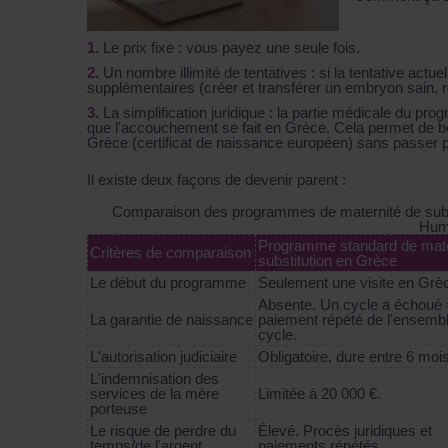
Le prix fixe
: vous payez une seule fois.
Un nombre illimité de tentatives
: si la tentative actu
supplémentaires (créer et transférer un embryon sain, r
La simplification juridique
: la partie médicale du pro
que l'accouchement se fait en Grèce. Cela permet de bén
Grèce (certificat de naissance européen) sans passer pa
Il existe deux façons de devenir parent :
Comparaison des programmes de maternité de subs
Hum
Programme standard de mate
Critères de comparaison
substitution en Grèce
Le début du programme
Seulement une visite en Grè
Absente. Un cycle a échoué 
La garantie de naissance
paiement répété de l'ensemb
cycle.
L'autorisation judiciaire
Obligatoire, dure entre 6 mois
L'indemnisation des
services de la mère
Limitée à 20 000 €.
porteuse
Le risque de perdre du
Élevé. Procès juridiques et
temps/de l'argent
paiements répétés.