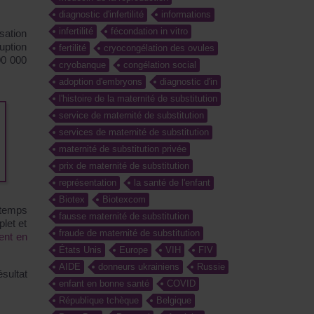
diagnostic d'infertilité
informations
infertilité
fécondation in vitro
isation
ruption
fertilité
cryocongélation des ovules
00 000
cryobanque
congélation social
adoption d'embryons
diagnostic d'in
l'histoire de la maternité de substitution
service de maternité de substitution
services de maternité de substitution
maternité de substitution privée
prix de maternité de substitution
représentation
la santé de l'enfant
Biotex
Biotexcom
 temps
fausse maternité de substitution
let et
fraude de maternité de substitution
ent en
États Unis
Europe
VIH
FIV
AIDE
donneurs ukrainiens
Russie
ésultat
enfant en bonne santé
COVID
République tchèque
Belgique