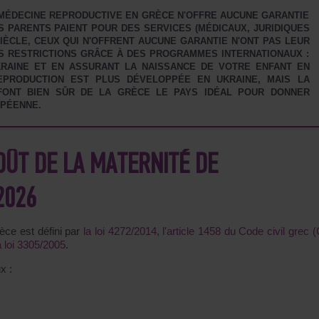
A MÉDECINE REPRODUCTIVE EN GRÈCE N'OFFRE AUCUNE GARANTIE
S PARENTS PAIENT POUR DES SERVICES (MÉDICAUX, JURIDIQUES
SIÈCLE, CEUX QUI N'OFFRENT AUCUNE GARANTIE N'ONT PAS LEUR
S RESTRICTIONS GRÂCE À DES PROGRAMMES INTERNATIONAUX :
RAINE ET EN ASSURANT LA NAISSANCE DE VOTRE ENFANT EN
REPRODUCTION EST PLUS DÉVELOPPÉE EN UKRAINE, MAIS LA
 FONT BIEN SÛR DE LA GRÈCE LE PAYS IDÉAL POUR DONNER
OPÉENNE.
COÛT DE LA MATERNITÉ DE
2026
rèce est défini par
la loi 4272/2014
,
l'article 1458 du Code civil grec
la loi 3305/2005
.
x :