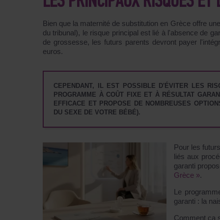
LES PRINCIPAUX RISQUES ET
Bien que la maternité de substitution en Grèce offre une 
du tribunal), le risque principal est lié à l'absence de g
de grossesse, les futurs parents devront payer l'inté
euros.
CEPENDANT, IL EST POSSIBLE D'ÉVITER LES RI
PROGRAMME À COÛT FIXE ET À RÉSULTAT GARAN
EFFICACE ET PROPOSE DE NOMBREUSES OPTIONS
DU SEXE DE VOTRE BÉBÉ).
Pour les futur
liés aux procé
garanti propo
Grèce »
.
Le programme 
garanti
: la na
Comment ça s