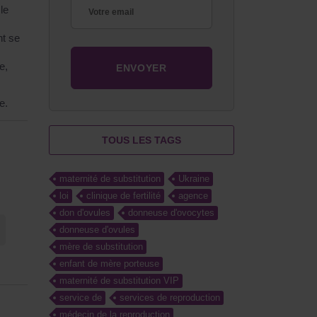
le
.
t se
e,
e.
TOUS LES TAGS
maternité de substitution
Ukraine
loi
clinique de fertilité
agence
don d'ovules
donneuse d'ovocytes
donneuse d'ovules
mère de substitution
enfant de mère porteuse
maternité de substitution VIP
service de
services de reproduction
médecin de la reproduction