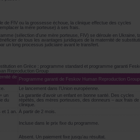
elle de FIV ou la grossesse échoue, la clinique effectue des cycles
emplacer la mère porteuse) à ses frais.
gramme (sélection d'une mère porteuse, FIV) se déroule en Ukraine, t
éficier de tous les avantages juridiques de la maternité de substitut
r un long processus judiciaire avant le transfert.
titution en Grèce : programme standard et programme garanti Fesk
an Reproduction Group
rnité de
Programme garanti de Feskov Human Reproduction Group
ce.
Le lancement dans l'Union européenne.
= un
La garantie d'avoir un enfant en bonne santé. Des cycles
le du
répétés, des mères porteuses, des donneurs – aux frais de 
clinique.
 et 1 an.
À partir de 2 mois.
Incluse dans le prix fixe du programme.
Absent. Un paiement fixe jusqu'au résultat.