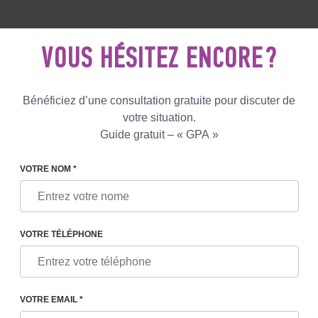
5 081 801
+447587761507
ECRIVEZ
NOUS
VOUS HÉSITEZ ENCORE ?
Avis
Le blog
Programmes
Bénéficiez d’une consultation gratuite pour discuter de
votre situation.
Guide gratuit – « GPA »
LA MATERNITÉ DE SUBSTITUTION EN GRÈCE : LE GUI
VOTRE NOM *
VOTRE TÉLÉPHONE
BSTITUTION EN GRÈCE : LE
R 2026
VOTRE EMAIL *