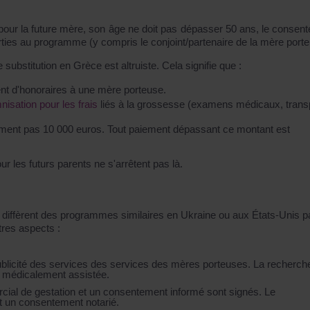
s pour la future mère, son âge ne doit pas dépasser 50 ans, le consen
 parties au programme (y compris le conjoint/partenaire de la mère port
 substitution en Grèce est altruiste. Cela signifie que :
ment d'honoraires à une mère porteuse.
isation pour les frais
liés à la grossesse (examens médicaux, transp
ment pas 10 000 euros. Tout paiement dépassant ce montant est
 les futurs parents ne s'arrêtent pas là.
diffèrent des programmes similaires en Ukraine ou aux États-Unis p
tres aspects :
a publicité des services des services des mères porteuses. La recherch
on médicalement assistée.
cial de gestation et un consentement informé sont signés. Le
t un consentement notarié.