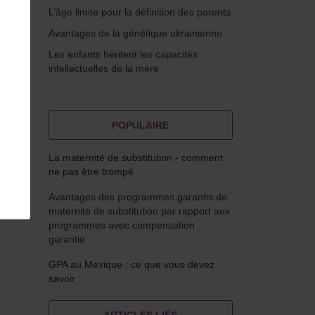
L’âge limite pour la définition des parents
Avantages de la génétique ukrainienne
Les enfants héritent les capacités
intellectuelles de la mère
POPULAIRE
La maternité de substitution - comment
ne pas être trompé
e
Avantages des programmes garantis de
maternité de substitution par rapport aux
programmes avec compensation
garantie
GPA au Mexique : ce que vous devez
savoir