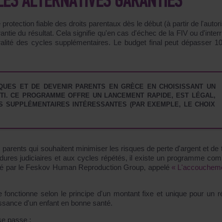
 LES ALTERNATIVES GARANTIES
protection fiable des droits parentaux dès le début (à partir de l'autor
arantie du résultat. Cela signifie qu'en cas d'échec de la FIV ou d'inter
gralité des cycles supplémentaires. Le budget final peut dépasser 1
SQUES ET DE DEVENIR PARENTS EN GRÈCE EN CHOISISSANT UN
TI. CE PROGRAMME OFFRE UN LANCEMENT RAPIDE, EST LÉGAL,
 SUPPLÉMENTAIRES INTÉRESSANTES (PAR EXEMPLE, LE CHOIX
s parents qui souhaitent minimiser les risques de perte d'argent et de
dures judiciaires et aux cycles répétés, il existe un programme comp
sé par le Feskov Human Reproduction Group, appelé
« L'accouchem
fonctionne selon le principe d'un montant fixe et unique pour
un r
issance d'un enfant en bonne santé.
e passe :