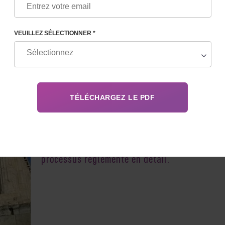
VEUILLEZ SÉLECTIONNER *
En 2026, la maternité de substitution en Grèc
reste non seulement légale, mais aussi un
processus réglementé en détail.