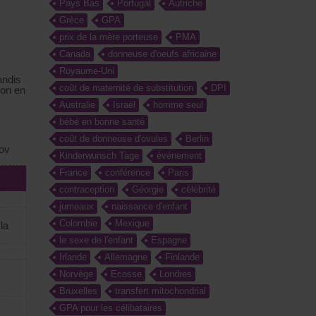
Pays Bas
Portugal
Autriche
Grèce
GPA
prix de la mère porteuse
PMA
Canada
donneuse d'oeufs africaine
Royaume-Uni
andis
coût de maternité de substitution
DPI
ion en
Australie
Israël
homme seul
bébé en bonne santé
coût de donneuse d'ovules
Berlin
ov
Kinderwunsch Tage
événement
France
conférence
Paris
contraception
Géorgie
célébrité
jumeaux
naissance d'enfant
Colombie
Mexique
la
le sexe de l'enfant
Espagne
Irlande
Allemagne
Finlande
Norvège
Ecosse
Londres
Bruxelles
transfert mitochondrial
GPA pour les célibataires