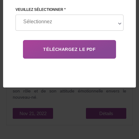
VEUILLEZ SÉLECTIONNER *
La maternité de substitution est un processus
extrêmement complexe. Non seulement porter une
grossesse exige une force remarquable de la part d'une
femme, mais aussi l'étude psychologique de son état, de
son rôle et de son attitude émotionnelle envers le
nouveau-né.
Nov 21, 2022
Détails