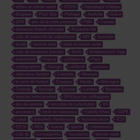
enfant en bonne santé
COVID
République tchèque
Belgique
Pays Bas
Portugal
Autriche
Grèce
GPA
prix de la mère porteuse
PMA
Canada
donneuse d'oeufs africaine
Royaume-Uni
coût de maternité de substitution
DPI
Australie
Israël
homme seul
bébé en bonne santé
coût de donneuse d'ovules
Berlin
Kinderwunsch Tage
événement
France
conférence
Paris
contraception
Géorgie
célébrité
jumeaux
naissance d'enfant
Colombie
Mexique
le sexe de l'enfant
Espagne
Irlande
Allemagne
Finlande
Norvège
Ecosse
Londres
Bruxelles
transfert mitochondrial
GPA pour les célibataires
don de sperme
rencontre de substitution
IIU
assurance
l'acte de naissance
Fertility Show
SOPK
Lupus
transferts d'embryons
mucoviscidose
ICSI
PICSI
IMSI
Guerre
guerre
subventions
coût de
Azoospermie
Assurance
femme seule