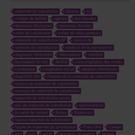
maternité de substitution
Ukraine
loi
clinique de fertilité
agence
don d'ovules
donneuse d'ovocytes
donneuse d'ovules
mère de substitution
enfant de mère porteuse
maternité de substitution VIP
service de
services de reproduction
médecin de la reproduction
diagnostic d'infertilité
informations
infertilité
fécondation in vitro
fertilité
cryocongélation des ovules
cryobanque
congélation social
adoption d'embryons
diagnostic d'in
l'histoire de la maternité de substitution
service de maternité de substitution
services de maternité de substitution
maternité de substitution privée
prix de maternité de substitution
représentation
la santé de l'enfant
Biotex
Biotexcom
fausse maternité de substitution
fraude de maternité de substitution
États Unis
Europe
VIH
FIV
AIDE
donneurs ukrainiens
Russie