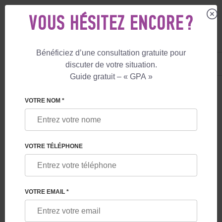
VOUS HÉSITEZ ENCORE ?
Bénéficiez d’une consultation gratuite pour
FR
+33 805 081 801
discuter de votre situation.
+447587761507
Guide gratuit – « GPA »
LE BLOG - PAGE 2
VOTRE NOM *
COMMENT DEVENIR UNE MÈRE PORTEUSE
POUR UN AMI OU UN MEMBRE DE LA FAMILLE
VOTRE TÉLÉPHONE
VOTRE EMAIL *