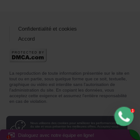
Confidentialité et cookies
Accord
La reproduction de toute information présentée sur le site en
tout ou en partie, sous quelque forme que ce soit, textuelle,
graphique ou vidéo est interdite sans l'autorisation de
l'administration du site. En copiant les données, vous
acceptez cette exigence et assumez l'entière responsabilité
en cas de violation.
Nous utilisons des cookies pour améliorer les performances
du site et vous présenter les meilleures offres. Acceptez-vous
notre
politique de confidentialité, notre politique en matière
✉
de cookies et acceptez-vous les cookies
sur votre appareil?
Dialoguez avec notre équipe en ligne!