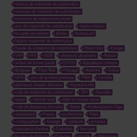
service de maternité de substitution
services de maternité de substitution
maternité de substitution privée
prix de maternité de substitution
représentation
la santé de l'enfant
Biotex
Biotexcom
fausse maternité de substitution
fraude de maternité de substitution
États Unis
Europe
VIH
FIV
AIDE
donneurs ukrainiens
Russie
enfant en bonne santé
COVID
République tchèque
Belgique
Pays Bas
Portugal
Autriche
Grèce
GPA
prix de la mère porteuse
PMA
Canada
donneuse d'oeufs africaine
Royaume-Uni
coût de maternité de substitution
DPI
Australie
Israël
homme seul
bébé en bonne santé
coût de donneuse d'ovules
Berlin
Kinderwunsch Tage
événement
France
conférence
Paris
contraception
Géorgie
célébrité
jumeaux
naissance d'enfant
Colombie
Mexique
le sexe de l'enfant
Espagne
Irlande
Allemagne