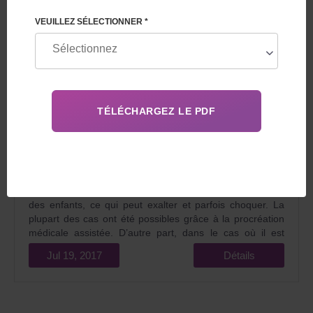
VEUILLEZ SÉLECTIONNER *
La grossesse, l’accouchement, la maternité. Dans la
plupart des cas ce sont les processus naturels, conçus
par la nature, qui ne causent pas une réaction particulière
des gens. Mais parfois il y a les cas uniques de naissance
des enfants, ce qui peut exalter et parfois choquer. La
plupart des cas ont été possibles grâce à la procréation
médicale assistée. D’autre part, dans le cas où il est
impossible de concevoir et de porter indépendamment
Jul 19, 2017
Détails
les enfants sains, la fécondation artificielle, comme un
moyen de profiter de la maternité après plusieurs années
de l’infertilité, est quelque chose d’incroyable.