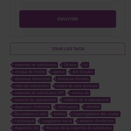
TOUS LES TAGS
maternité de substitution
Ukraine
loi
clinique de fertilité
agence
don d'ovules
donneuse d'ovocytes
donneuse d'ovules
mère de substitution
enfant de mère porteuse
maternité de substitution VIP
service de
services de reproduction
médecin de la reproduction
diagnostic d'infertilité
informations
infertilité
fécondation in vitro
fertilité
cryocongélation des ovules
cryobanque
congélation social
adoption d'embryons
diagnostic d'in
l'histoire de la maternité de substitution