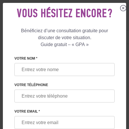
VOUS HÉSITEZ ENCORE ?
Bénéficiez d’une consultation gratuite pour
FR
+33 805 081 801
discuter de votre situation.
+447587761507
Guide gratuit – « GPA »
LE BLOG
VOTRE NOM *
LES CAS UNIQUES DE NAISSANCE DES
ENFANTS
VOTRE TÉLÉPHONE
VOTRE EMAIL *