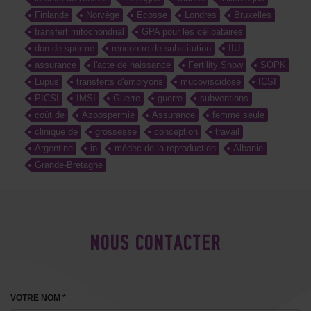
Finlande
Norvège
Ecosse
Londres
Bruxelles
transfert mitochondrial
GPA pour les célibataires
don de sperme
rencontre de substitution
IIU
assurance
l'acte de naissance
Fertility Show
SOPK
Lupus
transferts d'embryons
mucoviscidose
ICSI
PICSI
IMSI
Guerre
guerre
subventions
coût de
Azoospermie
Assurance
femme seule
clinique de
grossesse
conception
travail
Argentine
in
médec de la reproduction
Albanie
Grande-Bretagne
NOUS CONTACTER
VOTRE NOM *