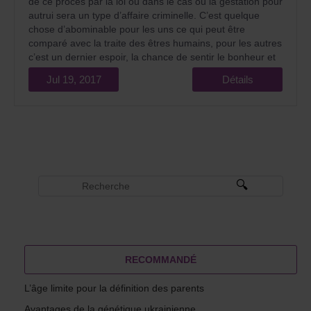
de ce procès par la loi ou dans le cas où la gestation pour
autrui sera un type d’affaire criminelle. C’est quelque
chose d’abominable pour les uns ce qui peut être
comparé avec la traite des êtres humains, pour les autres
c’est un dernier espoir, la chance de sentir le bonheur et
la joie de maternité, et pour quelqu’un c’est la possibilité
Jul 19, 2017
Détails
de tromper et de gagner beaucoup d’argents
RECOMMANDÉ
L’âge limite pour la définition des parents
Avantages de la génétique ukrainienne