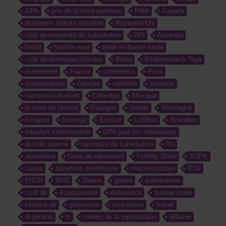
GPA
prix de la mère porteuse
PMA
Canada
donneuse d'oeufs africaine
Royaume-Uni
coût de maternité de substitution
DPI
Australie
Israël
homme seul
bébé en bonne santé
coût de donneuse d'ovules
Berlin
Kinderwunsch Tage
événement
France
conférence
Paris
contraception
Géorgie
célébrité
jumeaux
naissance d'enfant
Colombie
Mexique
le sexe de l'enfant
Espagne
Irlande
Allemagne
Finlande
Norvège
Ecosse
Londres
Bruxelles
transfert mitochondrial
GPA pour les célibataires
don de sperme
rencontre de substitution
IIU
assurance
l'acte de naissance
Fertility Show
SOPK
Lupus
transferts d'embryons
mucoviscidose
ICSI
PICSI
IMSI
Guerre
guerre
subventions
coût de
Azoospermie
Assurance
femme seule
clinique de
grossesse
conception
travail
Argentine
in
médec de la reproduction
Albanie