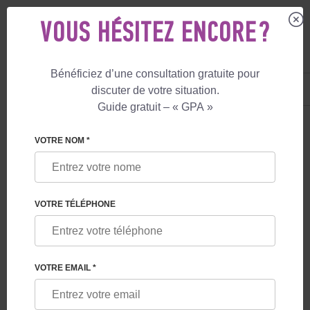
VOUS HÉSITEZ ENCORE ?
Bénéficiez d’une consultation gratuite pour
FR
+33 805 081 801
discuter de votre situation.
+447587761507
Guide gratuit – « GPA »
LE BLOG
VOTRE NOM *
ÉVALUATION DES EMBRYONS : COMPRENDRE
L'ÉVALUATION DE LA QUALITÉ DES
EMBRYONS
VOTRE TÉLÉPHONE
VOTRE EMAIL *