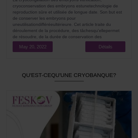
cryoconservation des embryons estunetechnologie de
reproduction sûre et utilisée de longue date. Son but est
de conserver les embryons pour
uneutilisationdifféréeultérieure. Cet article traite du
déroulement de la procédure, des tâchesqu'ellepermet
de résoudre, de la durée de conservation des
embryonscongelés et de la manière d'utiliser la base
May 20, 2022
Détails
d'embryons cryo-congelés pour devenir parents.
QU'EST-CEQU'UNE CRYOBANQUE?