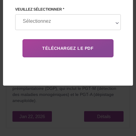
VEUILLEZ SÉLECTIONNER *
En 2026,
la fécondation in vitro (FIV)
constitue la norme
de base pour l'évaluation la plus précise de la qualité et
du potentiel embryonnaire – le diagnostic génétique
préimplantatoire (DGP), qui inclut le PGT-M (détection
des maladies monogéniques) et le PGT-A (dépistage
aneuploïde).
Jan 22, 2026
Détails