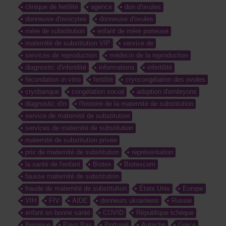
clinique de fertilité
agence
don d'ovules
donneuse d'ovocytes
donneuse d'ovules
mère de substitution
enfant de mère porteuse
maternité de substitution VIP
service de
services de reproduction
médecin de la reproduction
diagnostic d'infertilité
informations
infertilité
fécondation in vitro
fertilité
cryocongélation des ovules
cryobanque
congélation social
adoption d'embryons
diagnostic d'in
l'histoire de la maternité de substitution
service de maternité de substitution
services de maternité de substitution
maternité de substitution privée
prix de maternité de substitution
représentation
la santé de l'enfant
Biotex
Biotexcom
fausse maternité de substitution
fraude de maternité de substitution
États Unis
Europe
VIH
FIV
AIDE
donneurs ukrainiens
Russie
enfant en bonne santé
COVID
République tchèque
Belgique
Pays Bas
Portugal
Autriche
Grèce