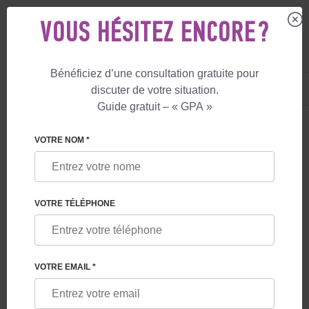
VOUS HÉSITEZ ENCORE ?
Bénéficiez d’une consultation gratuite pour
FR
+33 805 081 801
discuter de votre situation.
+447587761507
Guide gratuit – « GPA »
LE BLOG
VOTRE NOM *
QUELLES GARANTIES LES PROGRAMMES DE
GESTATION POUR AUTRUI OFFRENT-ILS AUX
FUTURS PARENTS EN GÉORGIE
VOTRE TÉLÉPHONE
VOTRE EMAIL *