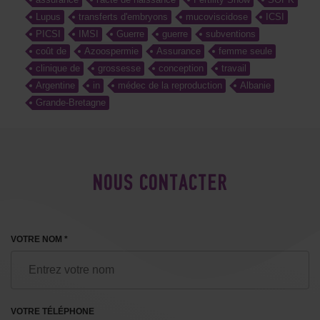
Lupus
transferts d'embryons
mucoviscidose
ICSI
PICSI
IMSI
Guerre
guerre
subventions
coût de
Azoospermie
Assurance
femme seule
clinique de
grossesse
conception
travail
Argentine
in
médec de la reproduction
Albanie
Grande-Bretagne
NOUS CONTACTER
VOTRE NOM *
VOTRE TÉLÉPHONE