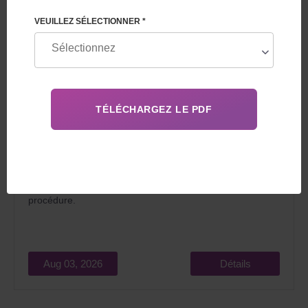
VEUILLEZ SÉLECTIONNER *
En 2026, la GPA en Géorgie pour étrangers séduit les
couples qui rêvent de devenir parents pour deux raisons
principales : un coût relativement bas et la
légalité
de la
procédure.
Aug 03, 2026
Détails