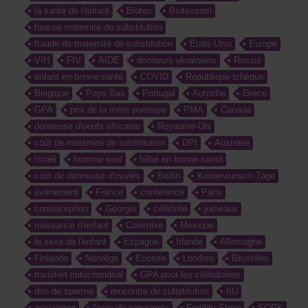
la santé de l'enfant
Biotex
Biotexcom
fausse maternité de substitution
fraude de maternité de substitution
États Unis
Europe
VIH
FIV
AIDE
donneurs ukrainiens
Russie
enfant en bonne santé
COVID
République tchèque
Belgique
Pays Bas
Portugal
Autriche
Grèce
GPA
prix de la mère porteuse
PMA
Canada
donneuse d'oeufs africaine
Royaume-Uni
coût de maternité de substitution
DPI
Australie
Israël
homme seul
bébé en bonne santé
coût de donneuse d'ovules
Berlin
Kinderwunsch Tage
événement
France
conférence
Paris
contraception
Géorgie
célébrité
jumeaux
naissance d'enfant
Colombie
Mexique
le sexe de l'enfant
Espagne
Irlande
Allemagne
Finlande
Norvège
Ecosse
Londres
Bruxelles
transfert mitochondrial
GPA pour les célibataires
don de sperme
rencontre de substitution
IIU
assurance
l'acte de naissance
Fertility Show
SOPK