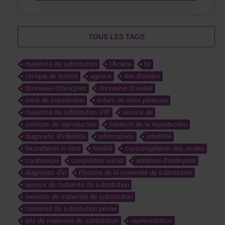
TOUS LES TAGS
maternité de substitution
Ukraine
loi
clinique de fertilité
agence
don d'ovules
donneuse d'ovocytes
donneuse d'ovules
mère de substitution
enfant de mère porteuse
maternité de substitution VIP
service de
services de reproduction
médecin de la reproduction
diagnostic d'infertilité
informations
infertilité
fécondation in vitro
fertilité
cryocongélation des ovules
cryobanque
congélation social
adoption d'embryons
diagnostic d'in
l'histoire de la maternité de substitution
service de maternité de substitution
services de maternité de substitution
maternité de substitution privée
prix de maternité de substitution
représentation