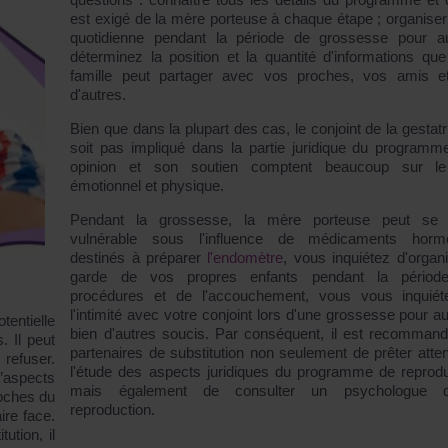
est exigé de la mère porteuse à chaque étape ; organiser 
quotidienne pendant la période de grossesse pour au
déterminez la position et la quantité d'informations que
famille peut partager avec vos proches, vos amis e
d'autres.
Bien que dans la plupart des cas, le conjoint de la gestatr
soit pas impliqué dans la partie juridique du programm
opinion et son soutien comptent beaucoup sur le
émotionnel et physique.
Pendant la grossesse, la mère porteuse peut se s
vulnérable sous l'influence de médicaments horm
destinés à préparer
l'endomètre
, vous inquiétez d'organi
garde de vos propres enfants pendant la périod
procédures et de l'accouchement, vous vous inquié
l'intimité avec votre conjoint lors d'une grossesse pour au
tentielle
bien d'autres soucis. Par conséquent, il est recomman
. Il peut
partenaires de substitution non seulement de prêter atten
 refuser.
l'étude des aspects juridiques du programme de reprodu
d’aspects
mais également de consulter un psychologue 
oches du
reproduction.
ire face.
ution, il