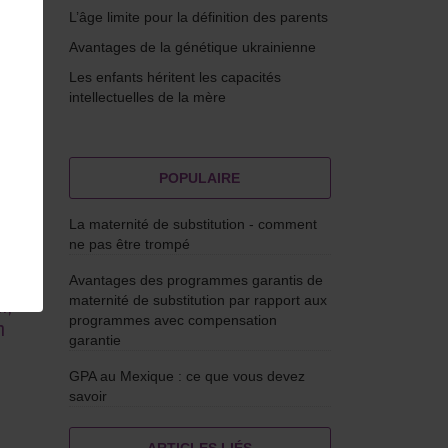
L’âge limite pour la définition des parents
Avantages de la génétique ukrainienne
Les enfants héritent les capacités
intellectuelles de la mère
POPULAIRE
La maternité de substitution - comment
un
ne pas être trompé
ion
Avantages des programmes garantis de
ont
maternité de substitution par rapport aux
n
,
programmes avec compensation
n
garantie
GPA au Mexique : ce que vous devez
savoir