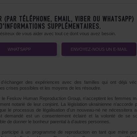
R (PAR TÉLÉPHONE, EMAIL, VIBER OU WHATSAPP)
 D'INFORMATIONS SUPPLÉMENTAIRES.
désireux de vous aider avec tout ce dont vous avez besoin.
WHATSAPP
ENVOYEZ-NOUS UN E-MAIL
et d'échanger des expériences avec des familles qui ont déjà vé
es crises possibles et les moyens de les résoudre.
lier le Feskov Human Reproduction Group, n'acceptent les femmes m
ent notarié de leur conjoint. La législation ukrainienne n'accorde 
 que le processus de légalisation d'un nouveau-né ne nécessitera 
 est demandé est un consentement éclairé et la volonté de se so
oble de donner le bonheur parental à d'autres personnes.
me participe à un programme de reproduction en tant que mère por