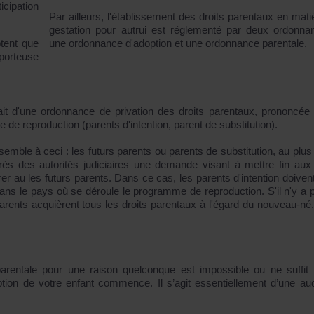
icipation
Par ailleurs, l'établissement des droits parentaux en mati
gestation pour autrui est réglementé par deux ordonna
une ordonnance d'adoption et une ordonnance parentale.
ptent que
porteuse
ait d'une ordonnance de privation des droits parentaux, prononcée 
de reproduction (parents d'intention, parent de substitution).
emble à ceci : les futurs parents ou parents de substitution, au plus 
rès des autorités judiciaires une demande visant à mettre fin aux 
rer au les futurs parents. Dans ce cas, les parents d'intention doiven
 dans le pays où se déroule le programme de reproduction. S'il n'y a 
urs parents acquièrent tous les droits parentaux à l'égard du nouveau-né
arentale pour une raison quelconque est impossible ou ne suffit
ption de votre enfant commence. Il s’agit essentiellement d’une au