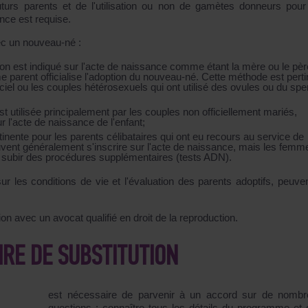
uturs parents et de l'utilisation ou non de gamètes donneurs pour
nce est requise.
vec un nouveau-né :
tion est indiqué sur l'acte de naissance comme étant la mère ou le pèr
me parent officialise l'adoption du nouveau-né. Cette méthode est pert
el ou les couples hétérosexuels qui ont utilisé des ovules ou du sp
 utilisée principalement par les couples non officiellement mariés,
r l'acte de naissance de l'enfant;
tinente pour les parents célibataires qui ont eu recours au service de
uvent généralement s'inscrire sur l'acte de naissance, mais les femm
r subir des procédures supplémentaires (tests ADN).
ur les conditions de vie et l'évaluation des parents adoptifs, peuven
on avec un avocat qualifié en droit de la reproduction.
RE DE SUBSTITUTION
est nécessaire de parvenir à un accord sur de nomb
questions : connaître tous les détails du programme et 