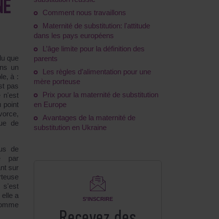
NE
Comment nous travaillons
Maternité de substitution: l'attitude
dans les pays européens
L’âge limite pour la définition des
du que
parents
ins un
Les règles d’alimentation pour une
e, à :
mère porteuse
est pas
Prix pour la maternité de substitution
 n'est
 point
en Europe
vorce,
Avantages de la maternité de
que de
substitution en Ukraine
us de
é par
nt sur
rteuse
 s'est
elle a
S’INSCRIRE
 comme