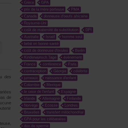
Grèce
GPA
prix de la mère porteuse
PMA
Canada
donneuse d'oeufs africaine
Royaume-Uni
coût de maternité de substitution
DPI
Australie
Israël
homme seul
bébé en bonne santé
coût de donneuse d'ovules
Berlin
Kinderwunsch Tage
événement
France
conférence
Paris
contraception
Géorgie
célébrité
cu des
jumeaux
naissance d'enfant
Colombie
Mexique
ariées
le sexe de l'enfant
Espagne
pas de
Irlande
Allemagne
Finlande
aucune
Norvège
Ecosse
Londres
utenir
Bruxelles
transfert mitochondrial
GPA pour les célibataires
teuse,
don de sperme