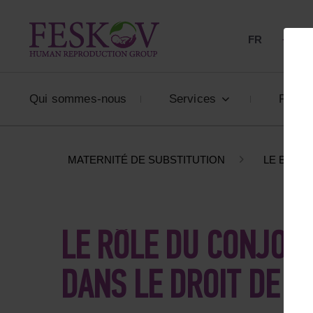
FR
+33 80
Qui sommes-nous
Services
Prix
MATERNITÉ DE SUBSTITUTION
LE BLOG
LE RÔLE DU CONJOIN
DANS LE DROIT DE L