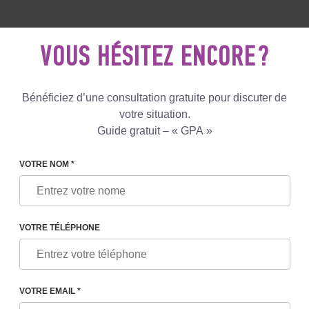
5 081 801
+447587761507
ECRIVEZ
NOUS
VOUS HÉSITEZ ENCORE ?
Avis
Le blog
Programmes
Bénéficiez d’une consultation gratuite pour discuter de
votre situation.
Guide gratuit – « GPA »
LE RÔLE DU CONJOINT DE LA MÈRE PORTEUSE DANS 
VOTRE NOM *
VOTRE TÉLÉPHONE
T DE LA MÈRE PORTEUSE
A GESTATION POUR AUTRUI
VOTRE EMAIL *