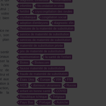
diagnostic d'infertilité
informations
la vie
infertilité
fécondation in vitro
trui ;
fertilité
cryocongélation des ovules
 votre
cryobanque
congélation social
t bien
adoption d'embryons
diagnostic d'in
l'histoire de la maternité de substitution
ice ne
service de maternité de substitution
e, son
 plan
services de maternité de substitution
maternité de substitution privée
prix de maternité de substitution
entir
onaux
représentation
la santé de l'enfant
ser la
Biotex
Biotexcom
e des
fausse maternité de substitution
tez de
fraude de maternité de substitution
trui et
dé aux
États Unis
Europe
VIH
FIV
tion à
AIDE
donneurs ukrainiens
Russie
ction,
enfant en bonne santé
COVID
de la
République tchèque
Belgique
Pays Bas
Portugal
Autriche