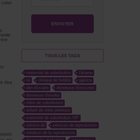
 créer
e.
inente
erme
TOUS LES TAGS
es
maternité de substitution
Ukraine
loi
clinique de fertilité
agence
t être
don d'ovules
donneuse d'ovocytes
donneuse d'ovules
mère de substitution
enfant de mère porteuse
maternité de substitution VIP
service de
services de reproduction
médecin de la reproduction
reuses
ce qui