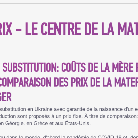
IX - LE CENTRE DE LA MA
 SUBSTITUTION: COÛTS DE LA MÈRE
COMPARAISON DES PRIX DE LA MATER
GER
e substitution en Ukraine avec garantie de la naissance d'un
uction sont proposés à un prix fixe. À titre de comparaison:
 en Géorgie, en Grèce et aux États-Unis.
u dans le monde, d'abord la pandémie de COVID-19 et, depui