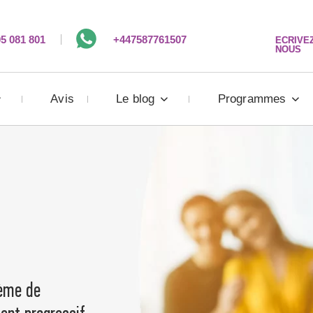
5 081 801
+447587761507
ECRIVEZ
NOUS
Avis
Le blog
Programmes
tème de