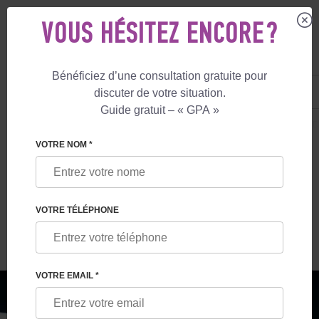
VOUS HÉSITEZ ENCORE ?
Bénéficiez d’une consultation gratuite pour
FR
+33 805 081 801
discuter de votre situation.
+447587761507
Guide gratuit – « GPA »
MATERNITÉ DE SUBSTITUTION
LE BLOG
NOUVELLES DANS LE MONDE
VOTRE NOM *
NOUVELLES DANS LE MONDE DE LA
PROCRÉATION MÉDICALE ASSISTÉE
VOTRE TÉLÉPHONE
VOTRE EMAIL *