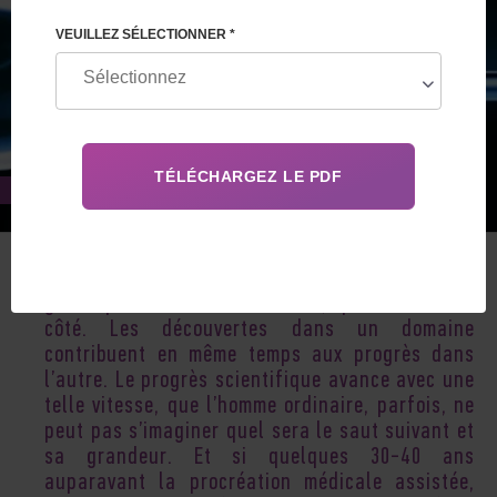
VEUILLEZ SÉLECTIONNER *
Jul 19, 2017
La médecine reproductive, l’embryologie, la
génétique – sont les sciences, qui marchent à
côté. Les découvertes dans un domaine
contribuent en même temps aux progrès dans
l’autre. Le progrès scientifique avance avec une
telle vitesse, que l’homme ordinaire, parfois, ne
peut pas s’imaginer quel sera le saut suivant et
sa grandeur. Et si quelques 30-40 ans
auparavant la procréation médicale assistée,