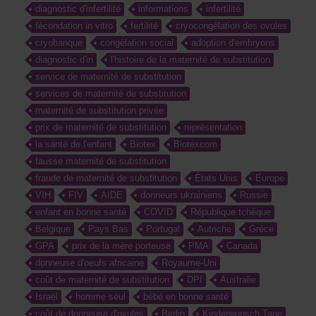
diagnostic d'infertilité
informations
infertilité
fécondation in vitro
fertilité
cryocongélation des ovules
cryobanque
congélation social
adoption d'embryons
diagnostic d'in
l'histoire de la maternité de substitution
service de maternité de substitution
services de maternité de substitution
maternité de substitution privée
prix de maternité de substitution
représentation
la santé de l'enfant
Biotex
Biotexcom
fausse maternité de substitution
fraude de maternité de substitution
États Unis
Europe
VIH
FIV
AIDE
donneurs ukrainiens
Russie
enfant en bonne santé
COVID
République tchèque
Belgique
Pays Bas
Portugal
Autriche
Grèce
GPA
prix de la mère porteuse
PMA
Canada
donneuse d'oeufs africaine
Royaume-Uni
coût de maternité de substitution
DPI
Australie
Israël
homme seul
bébé en bonne santé
coût de donneuse d'ovules
Berlin
Kinderwunsch Tage