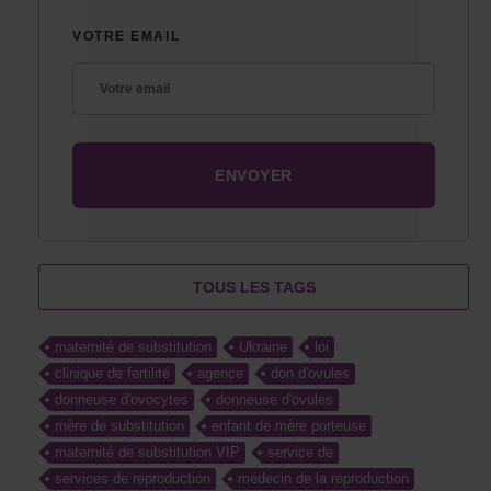
VOTRE EMAIL
TOUS LES TAGS
maternité de substitution
Ukraine
loi
clinique de fertilité
agence
don d'ovules
donneuse d'ovocytes
donneuse d'ovules
mère de substitution
enfant de mère porteuse
maternité de substitution VIP
service de
services de reproduction
médecin de la reproduction