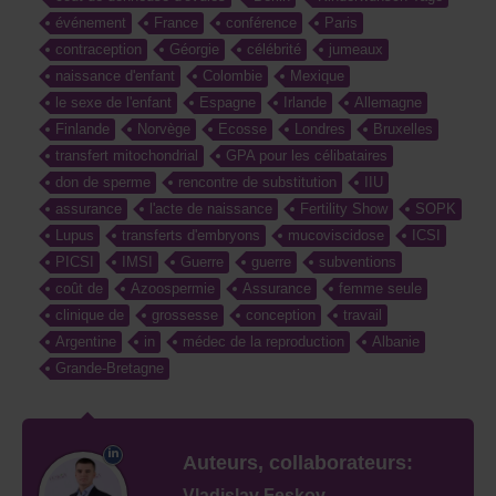
événement
France
conférence
Paris
contraception
Géorgie
célébrité
jumeaux
naissance d'enfant
Colombie
Mexique
le sexe de l'enfant
Espagne
Irlande
Allemagne
Finlande
Norvège
Ecosse
Londres
Bruxelles
transfert mitochondrial
GPA pour les célibataires
don de sperme
rencontre de substitution
IIU
assurance
l'acte de naissance
Fertility Show
SOPK
Lupus
transferts d'embryons
mucoviscidose
ICSI
PICSI
IMSI
Guerre
guerre
subventions
coût de
Azoospermie
Assurance
femme seule
clinique de
grossesse
conception
travail
Argentine
in
médec de la reproduction
Albanie
Grande-Bretagne
Auteurs, collaborateurs:
Vladislav Feskov