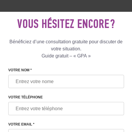
5 081 801
+447587761507
ECRIVEZ
NOUS
VOUS HÉSITEZ ENCORE ?
Avis
Le blog
Programmes
Bénéficiez d’une consultation gratuite pour discuter de
votre situation.
Guide gratuit – « GPA »
S
MÈRE PORTEUSE ET D'UNE DONNEUSE D'OVULES À
VOTRE NOM *
'UNE
VOTRE TÉLÉPHONE
À
VOTRE EMAIL *