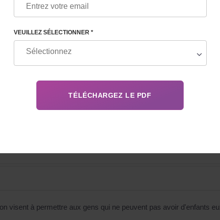
VEUILLEZ SÉLECTIONNER *
me - étapes
n visent à permettre aux gens qui ne peuvent pas avoir d'enfants eu