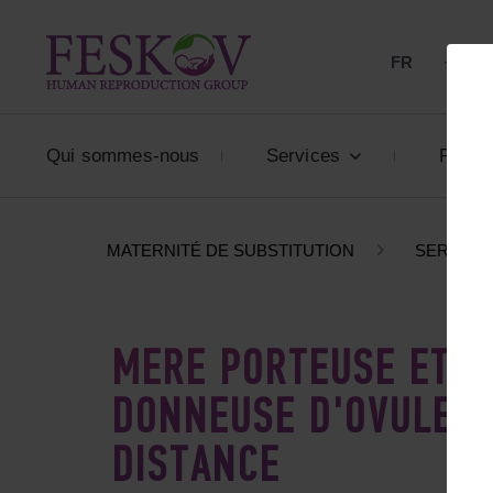
FR
+33 80
Qui sommes-nous
Services
Prix
MATERNITÉ DE SUBSTITUTION
SERVICE
MÈRE PORTEUSE ET D
DONNEUSE D'OVULES 
DISTANCE