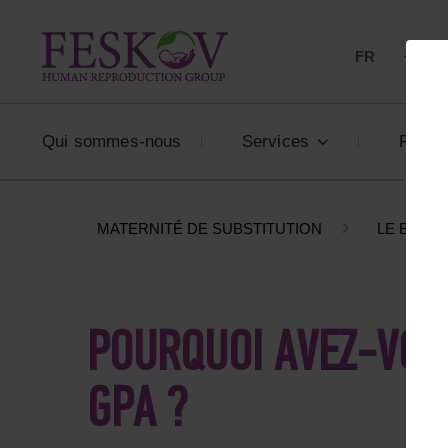
FR
+33 80
Qui sommes-nous
Services
Prix
MATERNITÉ DE SUBSTITUTION
LE BLOG
POURQUOI AVEZ-VOU
GPA ?