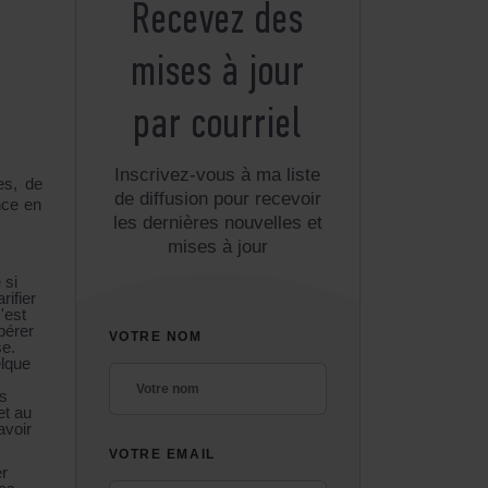
Recevez des
mises à jour
par courriel
Inscrivez-vous à ma liste
es, de
de diffusion pour recevoir
nce en
les dernières nouvelles et
mises à jour
 si
rifier
'est
pérer
VOTRE NOM
se.
elque
es
et au
avoir
VOTRE EMAIL
er