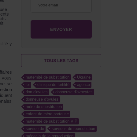
les
euse
rents
its
it
lifié y
TOUS LES TAGS
faires
maternité de substitution
Ukraine
s vous
nne se
loi
clinique de fertilité
agence
estion
don d'ovules
donneuse d'ovocytes
quent
donneuse d'ovules
onales
mère de substitution
enfant de mère porteuse
maternité de substitution VIP
service de
services de reproduction
médecin de la reproduction