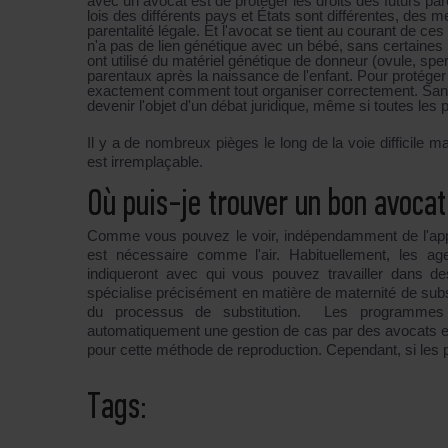
avec un avocat est de protéger les droits des futurs p
lois des différents pays et États sont différentes, des 
parentalité légale. Et l'avocat se tient au courant de c
n'a pas de lien génétique avec un bébé, sans certaines p
ont utilisé du matériel génétique de donneur (ovule, s
parentaux après la naissance de l'enfant. Pour protéger
exactement comment tout organiser correctement. Sans s
devenir l'objet d'un débat juridique, même si toutes les 
Il y a de nombreux pièges le long de la voie difficile ma
est irremplaçable.
Où puis-je trouver un bon avoca
Comme vous pouvez le voir, indépendamment de l'appa
est nécessaire comme l'air. Habituellement, les a
indiqueront avec qui vous pouvez travailler dans de
spécialise précisément en matière de maternité de subst
du processus de substitution. Les programmes 
automatiquement une gestion de cas par des avocats ex
pour cette méthode de reproduction. Cependant, si les pa
Tags: