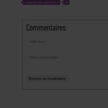
maternité de substitution
loi
Сommentaires: