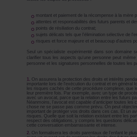
montant et paiement de lа récompense à la mère p
attentes et responsabilités des futurs parents et 
points de résiliation du contrat;
sujets délicats tels que l'élimination sélective de l'
risques et force majeure et et beaucoup d'autres po
Seul un spécialiste expérimenté dans son domaine s
clarifier tous les aspects qu'une personne peut même 
personne et les signatures personnelles de toutes les par
Оn assurera la protection des droits et intérêts pendan
importante lors de l'exécution du contrat et en général l
les risques cachés de cette procédure complexe, que les
leur première fois. Par exemple, avec un type de procéd
avec un avocat, parce que la relation entre les futurs 
Néanmoins, l'avocat est capable d'anticiper toutes les c
chose ne se passe pas comme prévu. On peut objecter que 
important de protéger vos droits dans ces cas. Et un a
risques. Quelle que soit la relation existant entre les par
respect des obligations, y compris les questions délicat
cette conversation embarrassante et intense.
Оn formalisera les droits parentaux de l'enfant le plus