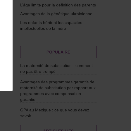
L’âge limite pour la définition des parents
Avantages de la génétique ukrainienne
Les enfants héritent les capacités
intellectuelles de la mère
POPULAIRE
La maternité de substitution - comment
ne pas être trompé
Avantages des programmes garantis de
t
maternité de substitution par rapport aux
programmes avec compensation
garantie
GPA au Mexique : ce que vous devez
savoir