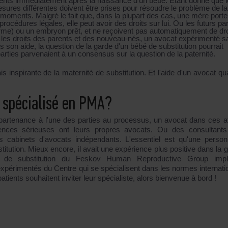
arents immédiatement après la naissance d'un bébé. Étant donné que 
mesures différentes doivent être prises pour résoudre le problème de la
es moments. Malgré le fait que, dans la plupart des cas, une mère port
rocédures légales, elle peut avoir des droits sur lui. Ou les futurs pa
perme) ou un embryon prêt, et ne reçoivent pas automatiquement de dro
 les droits des parents et des nouveau-nés, un avocat expérimenté sa
on aide, la question de la garde d'un bébé de substitution pourrait
parties parvenaient à un consensus sur la question de la paternité.
is inspirante de la maternité de substitution. Et l'aide d'un avocat qua
t spécialisé en PMA?
rtenance à l'une des parties au processus, un avocat dans ces af
gences sérieuses ont leurs propres avocats. Ou des consultant
s cabinets d'avocats indépendants. L'essentiel est qu'une perso
itution. Mieux encore, il avait une expérience plus positive dans la g
de substitution du Feskov Human Reproductive Group impli
périmentés du Centre qui se spécialisent dans les normes internati
tients souhaitent inviter leur spécialiste, alors bienvenue à bord !