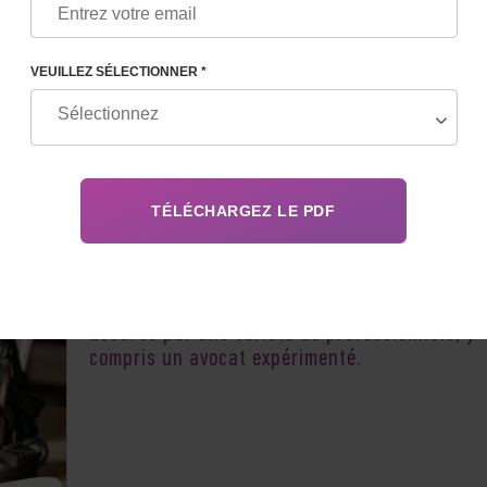
VEUILLEZ SÉLECTIONNER *
Chaque cas de maternité de substitution est
vraiment unique. La réussite du processus es
assurée par une variété de professionnels, y
compris un avocat expérimenté.