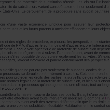
ntégrante d'une maternité de substitution réussie. Les lois sur l'utilisat
 maternité de substitution, varient considérablement non seulement d'u
aux États-Unis. Le déroulement de la procédure sans avocat peut faire
in d’une vaste expérience juridique pour assurer leur protecti
 porteuses et les futurs parents à atteindre efficacement leurs objecti
les et des règles de procédure, expliquera les perspectives existante
 méthode de PMA, d'autres le sont moins et d'autres encore l'interdisent
rablement. Chaque voie spécifique de maternité de substitution dépend
, les lois et les règlements à suivre. Par conséquent, avant de com
voir s'il est possible de poursuivre légalement les activités. S'il exis
 cet égard, l'avocat informera et parlera certainement des perspective
a signifie qu'on ne parlera pas seulement de nuances locales de la
ue le processus se déroule conformément à ces lois. Cela comprend le
s pour protéger les droits des parties, la surveillance des activités 
ux normes légales de la maternité de substitution, et bien plus encor
tante dans le processus qu'une agence ou une clinique, tout au long
dre tout problème.
contrôlera la mise en œuvre de tous ses points. Il s'agit d'une partie
ivent être effectués avant toute intervention médicale, y compris la
FI
arents devraient avoir des avocats différents afin que leurs droits e
ivre une voie de substitution équitable. Habituellement, le contrat c