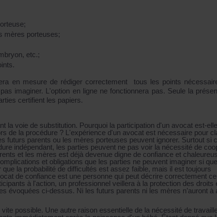
orteuse;
des mères porteuses;
embryon, etc.;
ints.
era en mesure de rédiger correctement tous les points nécessair
pas imaginer. L'option en ligne ne fonctionnera pas. Seule la prése
ties certifient les papiers.
t la voie de substitution. Pourquoi la participation d'un avocat est-elle
ors de la procédure ? L'expérience d'un avocat est nécessaire pour cla
 futurs parents ou les mères porteuses peuvent ignorer. Surtout si c
ure indépendant, les parties peuvent ne pas voir la nécessité de coo
parents et les mères est déjà devenue digne de confiance et chaleureu
omplications et obligations que les parties ne peuvent imaginer si qu
la probabilité de difficultés est assez faible, mais il est toujours
vocat de confiance est une personne qui peut décrire correctement c
ticipants à l'action, un professionnel veillera à la protection des droits 
es évoquées ci-dessus. Ni les futurs parents ni les mères n’auront à 
 vite possible. Une autre raison essentielle de la nécessité de travaill