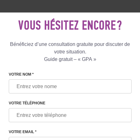
5 081 801
+447587761507
ECRIVEZ
NOUS
VOUS HÉSITEZ ENCORE ?
Avis
Le blog
Programmes
Bénéficiez d’une consultation gratuite pour discuter de
votre situation.
Guide gratuit – « GPA »
POURQUOI AVEZ-VOUS BESOIN D'UN AVOCAT EN GPA 
VOTRE NOM *
VOTRE TÉLÉPHONE
S BESOIN D'UN AVOCAT EN
VOTRE EMAIL *