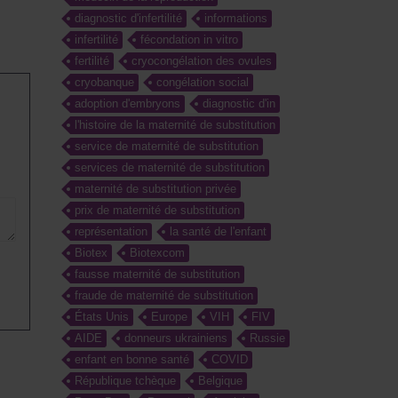
diagnostic d'infertilité
informations
infertilité
fécondation in vitro
fertilité
cryocongélation des ovules
cryobanque
congélation social
adoption d'embryons
diagnostic d'in
l'histoire de la maternité de substitution
service de maternité de substitution
services de maternité de substitution
maternité de substitution privée
prix de maternité de substitution
représentation
la santé de l'enfant
Biotex
Biotexcom
fausse maternité de substitution
fraude de maternité de substitution
États Unis
Europe
VIH
FIV
AIDE
donneurs ukrainiens
Russie
enfant en bonne santé
COVID
République tchèque
Belgique