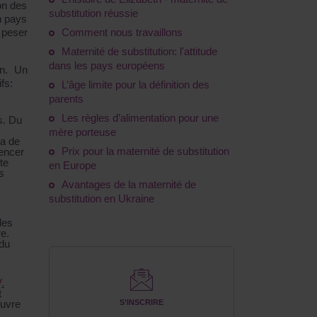
ion des
substitution réussie
n pays
 peser
Comment nous travaillons
Maternité de substitution: l'attitude
dans les pays européens
on. Un
fs:
L’âge limite pour la définition des
parents
Les règles d’alimentation pour une
s. Du
mère porteuse
ra de
Prix pour la maternité de substitution
mencer
te
en Europe
s
Avantages de la maternité de
substitution en Ukraine
des
e.
 du
V
.
t
ouvre
S’INSCRIRE