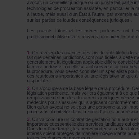
avocat, un conseiller juridique ou un juriste fait partie i
technologies de procréation assistée, en particulier la
à l'autre, mais aussi d'un État à l'autre, par exemple 
sur les parties de lourdes conséquences juridiques..
Les parents futurs et les mères porteuses ont beso
professionnel utilise divers moyens pour aider les mères
On révélera les nuances des lois de substitution loca
fait que certaines juridictions sont plus fidèles à cette
généralement, la législation applicable diffère considé
la mère porteuse - où elle sera observée et accouchera
la procédure, vous devez consulter un spécialiste pour sa
des restrictions importantes ou une législation unique à
disponibles.
On s'occupera de la base légale de la procédure. Cel
législation pertinente, mais veillera également à ce q
remplissage de tous les documents juridiques nécessaire
médecins pour s'assurer qu'ils agissent conformément a
Bien qu'un avocat ne soit pas une personne aussi impor
processus, il doit être dans la zone d'accès pour résou
On va conclure un contrat de gestation pour autrui et 
importante et essentielle des services juridiques qui do
Dans le même temps, les mères porteuses et les futurs p
intérêts soient protégés de manière indépendante pour su
toutes les étapes du processus :