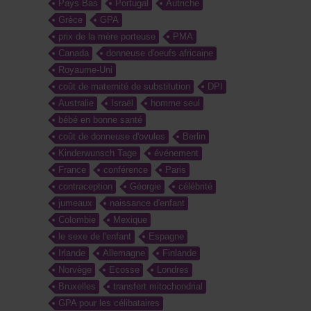
Pays Bas
Portugal
Autriche
Grèce
GPA
prix de la mère porteuse
PMA
Canada
donneuse d'oeufs africaine
Royaume-Uni
coût de maternité de substitution
DPI
Australie
Israël
homme seul
bébé en bonne santé
coût de donneuse d'ovules
Berlin
Kinderwunsch Tage
événement
France
conférence
Paris
contraception
Géorgie
célébrité
jumeaux
naissance d'enfant
Colombie
Mexique
le sexe de l'enfant
Espagne
Irlande
Allemagne
Finlande
Norvège
Ecosse
Londres
Bruxelles
transfert mitochondrial
GPA pour les célibataires