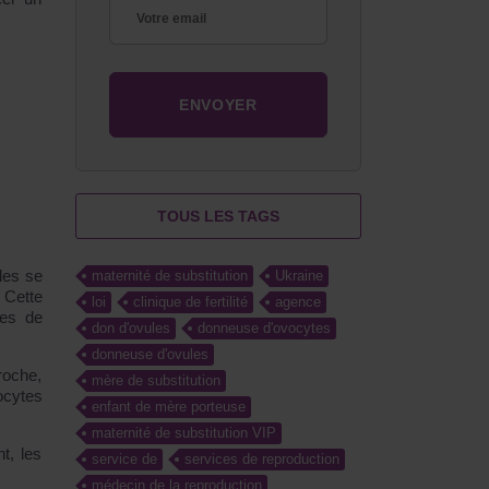
TOUS LES TAGS
les se
maternité de substitution
Ukraine
 Cette
loi
clinique de fertilité
agence
ces de
don d'ovules
donneuse d'ovocytes
donneuse d'ovules
roche,
mère de substitution
ocytes
enfant de mère porteuse
maternité de substitution VIP
t, les
service de
services de reproduction
médecin de la reproduction