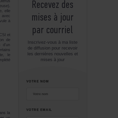
utérus
Recevez des
euse).
, elle
mises à jour
V avec
vule à
par courriel
ICSI et
ion de
Inscrivez-vous à ma liste
n d'un
de diffusion pour recevoir
rtains
les dernières nouvelles et
te, le
mises à jour
mplété
VOTRE NOM
VOTRE EMAIL
ans la
éer un