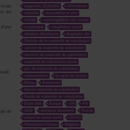
'ovule
diagnostic d'infertilité
informations
ce qui
infertilité
fécondation in vitro
fertilité
cryocongélation des ovules
 d'une
cryobanque
congélation social
adoption d'embryons
diagnostic d'in
l'histoire de la maternité de substitution
service de maternité de substitution
services de maternité de substitution
maternité de substitution privée
prix de maternité de substitution
ovule
représentation
la santé de l'enfant
Biotex
Biotexcom
fausse maternité de substitution
fraude de maternité de substitution
États Unis
Europe
VIH
FIV
AIDE
donneurs ukrainiens
Russie
ite de
enfant en bonne santé
COVID
République tchèque
Belgique