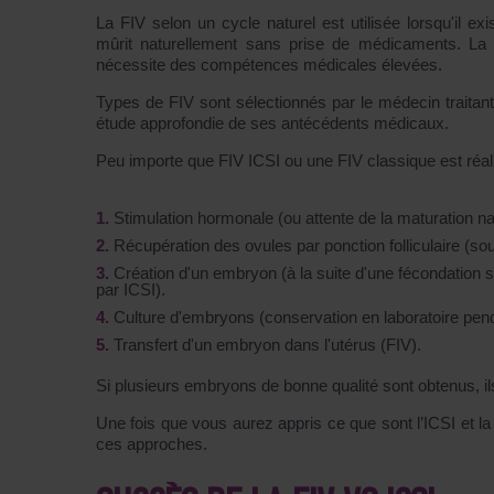
La FIV selon un cycle naturel est utilisée lorsqu'il ex
mûrit naturellement sans prise de médicaments. La d
nécessite des compétences médicales élevées.
Types de FIV sont sélectionnés par le médecin traitant
étude approfondie de ses antécédents médicaux.
Peu importe que FIV ICSI ou une FIV classique est réali
Stimulation hormonale (ou attente de la maturation nat
Récupération des ovules par ponction folliculaire (so
Création d'un embryon (à la suite d'une fécondation s
par ICSI).
Culture d'embryons (conservation en laboratoire pend
Transfert d'un embryon dans l'utérus (FIV).
Si plusieurs embryons de bonne qualité sont obtenus, i
Une fois que vous aurez appris ce que sont l’ICSI et l
ces approches.