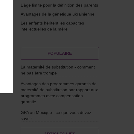
L’âge limite pour la définition des parents
Avantages de la génétique ukrainienne
Les enfants héritent les capacités
intellectuelles de la mère
POPULAIRE
La maternité de substitution - comment
ne pas être trompé
Avantages des programmes garantis de
 de
maternité de substitution par rapport aux
programmes avec compensation
garantie
GPA au Mexique : ce que vous devez
savoir