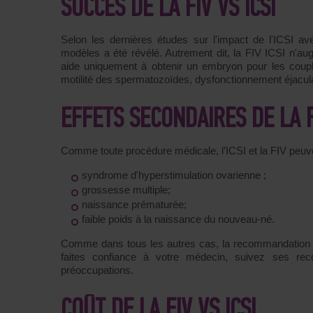
SUCCÈS DE LA FIV VS ICSI
Selon les dernières études sur l'impact de l'ICSI
modèles a été révélé. Autrement dit, la FIV ICSI n'au
aide uniquement à obtenir un embryon pour les couples
motilité des spermatozoïdes, dysfonctionnement éjaculat
EFFETS SECONDAIRES DE LA FI
Comme toute procédure médicale, l’ICSI et la FIV peuve
syndrome d'hyperstimulation ovarienne ;
grossesse multiple;
naissance prématurée;
faible poids à la naissance du nouveau-né.
Comme dans tous les autres cas, la recommandation au
faites confiance à votre médecin, suivez ses rec
préoccupations.
COÛT DE LA FIV VS ICSI