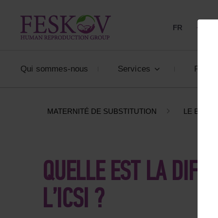
FR
+33 80
Qui sommes-nous
Services
Prix
MATERNITÉ DE SUBSTITUTION
LE BLOG
QUELLE EST LA DIFFÉ
L’ICSI ?