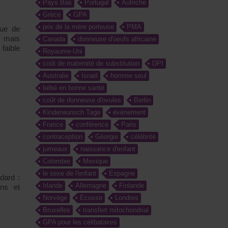
Pays Bas
Portugal
Autriche
Grèce
GPA
prix de la mère porteuse
PMA
que de
, mais
Canada
donneuse d'oeufs africaine
faible
Royaume-Uni
coût de maternité de substitution
DPI
Australie
Israël
homme seul
bébé en bonne santé
coût de donneuse d'ovules
Berlin
Kinderwunsch Tage
événement
France
conférence
Paris
contraception
Géorgie
célébrité
jumeaux
naissance d'enfant
Colombie
Mexique
le sexe de l'enfant
Espagne
dard :
Irlande
Allemagne
Finlande
ons et
Norvège
Ecosse
Londres
Bruxelles
transfert mitochondrial
GPA pour les célibataires