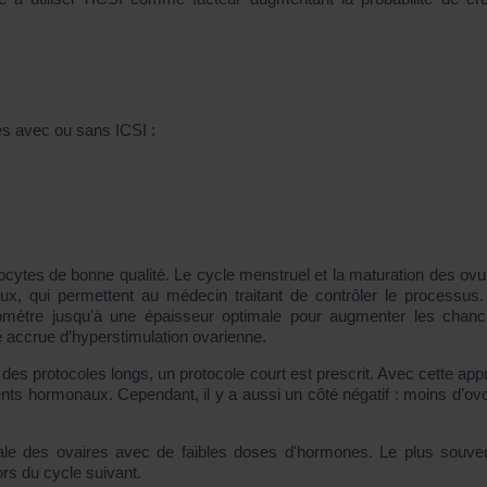
ées avec ou sans ICSI :
ocytes de bonne qualité. Le cycle menstruel et la maturation des ovu
x, qui permettent au médecin traitant de contrôler le processus.
omètre jusqu'à une épaisseur optimale pour augmenter les chan
é accrue d’hyperstimulation ovarienne.
 des protocoles longs, un protocole court est prescrit. Avec cette app
s hormonaux. Cependant, il y a aussi un côté négatif : moins d’ov
male des ovaires avec de faibles doses d'hormones. Le plus souven
ors du cycle suivant.