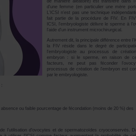
de manière aléatoire) est transféré dans l'
d'une femme (en particulier une mère port
L'ICSI n'est pas une technique indépendante
fait partie de la procédure de FIV. En FI
ICSI, l'embryologiste délivre le sperme à l'o
l'aide d'un instrument microchirurgical.
Autrement dit, la principale différence entre l'
la FIV réside dans le degré de participat
l'embryologiste au processus de créatio
embryon : si le sperme, en raison de ce
facteurs, ne peut pas féconder l'ovocy
processus de création de l'embryon est co
par le embryologiste.
 :
absence ou faible pourcentage de fécondation (moins de 20 %) des
de l’utilisation d’ovocytes et de spermatozoïdes cryoconservés. D
ce à utiliser l'ICSI comme facteur augmentant la probabilité de cr