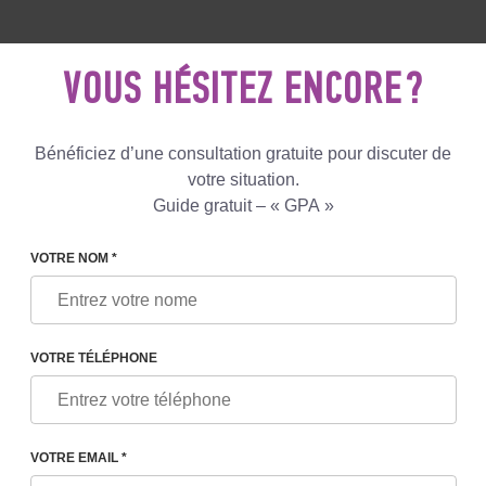
5 081 801
+447587761507
ECRIVEZ
NOUS
VOUS HÉSITEZ ENCORE ?
Avis
Le blog
Programmes
Bénéficiez d’une consultation gratuite pour discuter de
votre situation.
Guide gratuit – « GPA »
QUELLE EST LA DIFFÉRENCE ENTRE LA FIV ET L’ICSI ?
VOTRE NOM *
VOTRE TÉLÉPHONE
RENCE ENTRE LA FIV ET
VOTRE EMAIL *