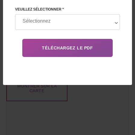
+33 805 081 801
VEUILLEZ SÉLECTIONNER *
EMAIL
info@feskov.com
HORAIRE DE TRAVAIL
De 10:00 à 16:00
Sam,
Dim: fermé
MESSAGERIES
MONTRER SUR LA
CARTE