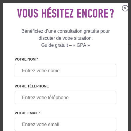
VOUS HÉSITEZ ENCORE ?
Bénéficiez d’une consultation gratuite pour
FR
+33 805 081 801
discuter de votre situation.
+447587761507
Guide gratuit – « GPA »
VOTRE NOM *
CONTACTS
VOTRE TÉLÉPHONE
Royaume-Uni,
Londres
Brook rue 52
VOTRE EMAIL *
TÉLÉPHONE