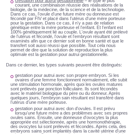
Gestation pour autrui gestationnelle
– le type le plus
courant, une combinaison réussie des réalisations de la
biologie, de la médecine, de la science et de la technologie.
Dans ce cas, l'ovule d'une future mère ou donneuse est
fécondé par FIV et placé dans l'utérus d'une mère porteuse
pour la gestation. Dans ce cas, il n'y a pas de relation
génétique entre la mère porteuse et l'enfant. Et l'enfant est
100% génétiquement lié au couple. L'ovule ayant été prélevé
de l'utérus et fécondé, l'ovule et l'embryon résultant sont
examinés afin que ce dernier soit en bonne santé et que le
transfert soit aussi réussi que possible. Tout cela nous
permet de dire que la solution de reproduction la plus
optimale est la gestation pour autrui gestationnelle.
Dans ce dernier, les types suivants peuvent être distingués:
gestation pour autrui avec son propre embryon
. Si les
ovaires d'une femme fonctionnent normalement, elle subit
une stimulation hormonale, après quoi les ovules matures
sont prélevés par ponction folliculaire. Ils sont fécondés
avec le matériel biologique du père ou du donneur. Après
quelques jours, l'embryon sain résultant est transféré dans
l'utérus d'une mère porteuse.
gestation pour autrui avec don d'ovules
. Il est prévu
lorsqu'une future mère a des problèmes avec ses propres
ovules sains. Ensuite, une donneuse d'ovocytes la plus
appropriée est sélectionnée, après une hormonothérapie,
des ovocytes lui sont prélevés et fécondés. Après cela, des
embryons sains sont implantés dans la cavité utérine d'une