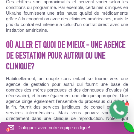
Ces chiffres sont approximatifs et peuvent varier selon les
conditions du programme. Par exemple, certaines cliniques en
Ukraine fournissent une très haute qualité de médicaments
grâce à la coopération avec des cliniques américaines, mais le
prix du contrat est inférieur à celui d'un contrat direct avec une
institution américaine.
OÙ ALLER ET QUOI DE MIEUX - UNE AGENCE
DE GESTATION POUR AUTRUI OU UNE
CLINIQUE?
Habituellement, un couple sans enfant se tourne vers une
agence de gestation pour autrui qui fournit une base de
données des mères porteuses et des donneuses d'ovules (si
nécessaire), et trouve également une clinique appropriée. Une
agence dirige également l'ensemble du processus du début à
la fin, fournit des services juridiques, de conseil et d'autres
services intermédiaires. Mais vous pouvez vous rendre
directement dans une clinique de reproduction. Notez qu'il
existe des cliniques qui ne travaillent pas directement avec un
✉
Dialoguez avec notre équipe en ligne!
client, mais uniquement via une agence. Mais il y a aussi des