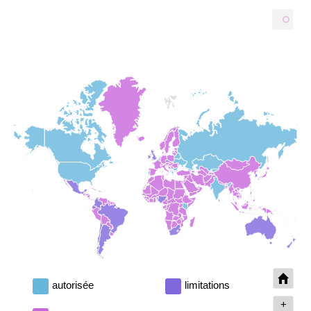
...
autorisée
limitations
+