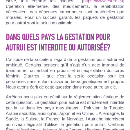
élevé, tout comme les risques. [
https://www.eshre.eu
]
L’pération elle-même, des médicaments, la réhabilitation
nécessitent des dépenses importantes, tant matérielles que
morales. Pour un succès garanti, les paquets de gestation
pour autrui sont la solution optimale.
DANS QUELS PAYS LA GESTATION POUR
AUTRUI EST INTERDITE OU AUTORISÉE?
L'attitude de la société à l'égard de la gestation pour autrui est
ambiguë. Certains pensent qu'il s'agit d'un acte immoral de
transformer un enfant en produit et en exploitation du corps
féminin. D'autres - que c'est la seule occasion pour les
personnes sans enfant d'avoir un bébé génétiquement propre.
Nous avons écrit de cette question dans notre autre article.
Arrêtons-nous plus en détail sur la réglementation étatique de
cette question. La gestation pour autrui est strictement interdite
par la loi dans les pays musulmans - Pakistan, la Turquie,
Arabie saoudite, ainsi qu'au Japon et en Chine. L'Allemagne, la
Suède, la Suisse, la France, la Norvège, l'Autriche interdisent
au niveau législatif d'utiliser la gestation pour autrui. Certains
États d'Amérique - Arizona, New Jersey, Michigan l'interdisent