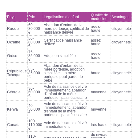
Qualité de
Pays
Prix
Légalisation d’enfant
Avantages
médecine
60-
Abandon d'enfant de la
assez
Russie
80 000
m
è
re porteuse, certificat de
citoyenneté
haute
€
naissance délivré
50-
Certificat de naissance
assez
Ukraine
80 000
citoyenneté
délivré
haute
€
75-
assez
Grèce
85 000
Adoption simplifiée
haute
€
Abandon d'enfant de la
65-
m
è
re porteuse, adoption
République
85 000
simplifiée. La mère
haute
citoyenneté
Tchèque
€
porteuse peut garder le
bébé
Acte de naissance délivré
30-
immédiatement, abandon
Géorgie
60 000
moyenne
citoyenneté
d'enfant de la m
è
re
€
porteuse pas nécessaire
Acte de naissance délivré
40-
immédiatement, abandon
Kenya
50 000
moyenne
d'enfant de la m
è
re
€
porteuse pas nécessaire
100-
Acte de naissance délivré
Canada
110 000
très haute
citoyenneté
immédiatement
€
du niveau
110-