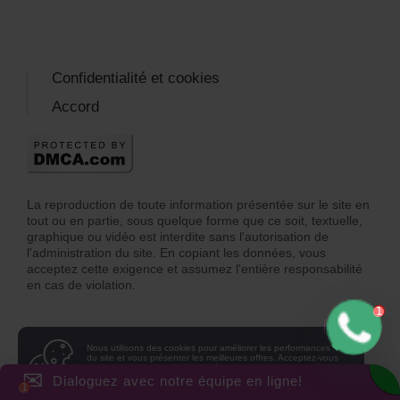
Confidentialité et cookies
Accord
La reproduction de toute information présentée sur le site en
tout ou en partie, sous quelque forme que ce soit, textuelle,
graphique ou vidéo est interdite sans l'autorisation de
l'administration du site. En copiant les données, vous
acceptez cette exigence et assumez l'entière responsabilité
en cas de violation.
Nous utilisons des cookies pour améliorer les performances
du site et vous présenter les meilleures offres. Acceptez-vous
notre
politique de confidentialité, notre politique en matière
✉
de cookies et acceptez-vous les cookies
sur votre appareil?
Dialoguez avec notre équipe en ligne!