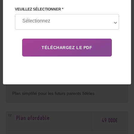
DE SUBSTITUTION
VEUILLEZ SÉLECTIONNER *
CHOISISSEZ LE SERVICE
QUE VOUS INTÉRESSE
Plan économique de base
37 500€
Plan simplifié pour les futurs parents fidèles
Plan afordable
49 000€