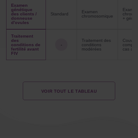
Examen
génétique
Exame
Examen
des clients /
Standard
chromo
chromosomique
donneuse
+ génét
d'ovules
Traitement
des
Traitement des
Couvert
conditions de
-
conditions
complèt
fertilité avant
modérées
cas av
FIV
VOIR TOUT LE TABLEAU