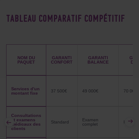
TABLEAU COMPARATIF COMPÉTITIF
NOM DU
GARANTI
GARANTI
GAR
PAQUET
CONFORT
BALANCE
DE
Services d'un
37 500€
49 000€
70 000
montant fixe
Consultations
et examens
Examen
Standard
Individu
médicaux des
complet
clients