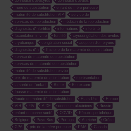
donneuse d'ovocytes
donneuse d'ovules
mère de substitution
enfant de mère porteuse
maternité de substitution VIP
service de
services de reproduction
médecin de la reproduction
diagnostic d'infertilité
informations
infertilité
fécondation in vitro
fertilité
cryocongélation des ovules
cryobanque
congélation social
adoption d'embryons
diagnostic d'in
l'histoire de la maternité de substitution
service de maternité de substitution
services de maternité de substitution
maternité de substitution privée
prix de maternité de substitution
représentation
la santé de l'enfant
Biotex
Biotexcom
fausse maternité de substitution
fraude de maternité de substitution
États Unis
Europe
VIH
FIV
AIDE
donneurs ukrainiens
Russie
enfant en bonne santé
COVID
République tchèque
Belgique
Pays Bas
Portugal
Autriche
Grèce
GPA
prix de la mère porteuse
PMA
Canada