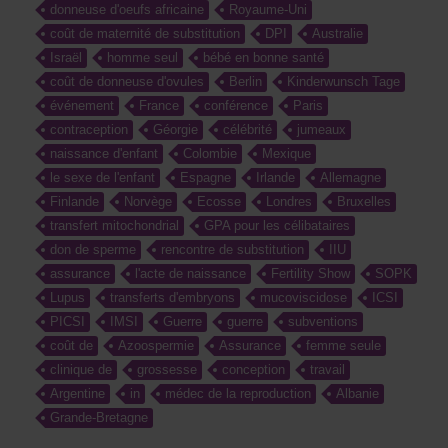
donneuse d'oeufs africaine
Royaume-Uni
coût de maternité de substitution
DPI
Australie
Israël
homme seul
bébé en bonne santé
coût de donneuse d'ovules
Berlin
Kinderwunsch Tage
événement
France
conférence
Paris
contraception
Géorgie
célébrité
jumeaux
naissance d'enfant
Colombie
Mexique
le sexe de l'enfant
Espagne
Irlande
Allemagne
Finlande
Norvège
Ecosse
Londres
Bruxelles
transfert mitochondrial
GPA pour les célibataires
don de sperme
rencontre de substitution
IIU
assurance
l'acte de naissance
Fertility Show
SOPK
Lupus
transferts d'embryons
mucoviscidose
ICSI
PICSI
IMSI
Guerre
guerre
subventions
coût de
Azoospermie
Assurance
femme seule
clinique de
grossesse
conception
travail
Argentine
in
médec de la reproduction
Albanie
Grande-Bretagne