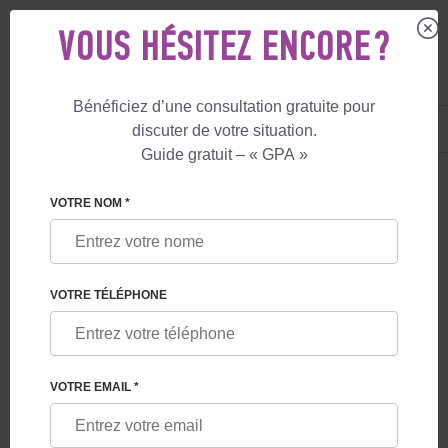
VOUS HÉSITEZ ENCORE ?
Bénéficiez d’une consultation gratuite pour
FR
+33 805 081 801
discuter de votre situation.
+447587761507
Guide gratuit – « GPA »
LE BLOG
VOTRE NOM *
EXIGENCES EN MATIÈRE DE GESTATION
POUR AUTRUI EN 2026
VOTRE TÉLÉPHONE
VOTRE EMAIL *