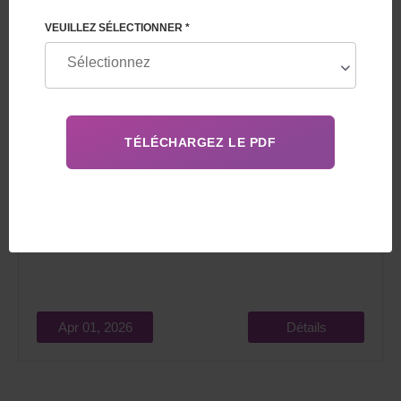
VEUILLEZ SÉLECTIONNER *
Les exigences en matière de
gestation pour autrui
en
2026 incluent des critères médicaux, juridiques,
psychologiques et d'âge.
Apr 01, 2026
Détails