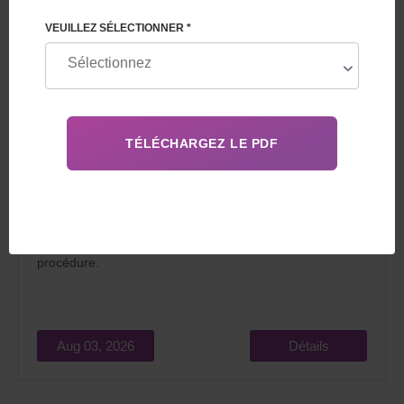
VEUILLEZ SÉLECTIONNER *
En 2026, la GPA en Géorgie pour étrangers séduit les
couples qui rêvent de devenir parents pour deux raisons
principales : un coût relativement bas et la
légalité
de la
procédure.
Aug 03, 2026
Détails