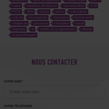
Lupus
transferts d'embryons
mucoviscidose
ICSI
PICSI
IMSI
Guerre
guerre
subventions
coût de
Azoospermie
Assurance
femme seule
clinique de
grossesse
conception
travail
Argentine
in
médec de la reproduction
Albanie
Grande-Bretagne
NOUS CONTACTER
VOTRE NOM *
VOTRE TÉLÉPHONE