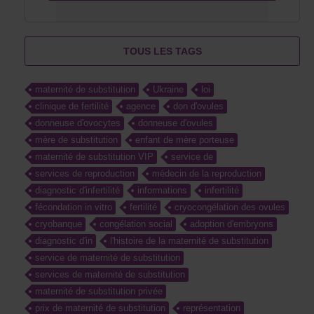
TOUS LES TAGS
maternité de substitution
Ukraine
loi
clinique de fertilité
agence
don d'ovules
donneuse d'ovocytes
donneuse d'ovules
mère de substitution
enfant de mère porteuse
maternité de substitution VIP
service de
services de reproduction
médecin de la reproduction
diagnostic d'infertilité
informations
infertilité
fécondation in vitro
fertilité
cryocongélation des ovules
cryobanque
congélation social
adoption d'embryons
diagnostic d'in
l'histoire de la maternité de substitution
service de maternité de substitution
services de maternité de substitution
maternité de substitution privée
prix de maternité de substitution
représentation