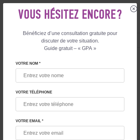
VOUS HÉSITEZ ENCORE ?
Bénéficiez d’une consultation gratuite pour
FR
+33 805 081 801
discuter de votre situation.
+447587761507
Guide gratuit – « GPA »
LE BLOG
VOTRE NOM *
QUELLES GARANTIES LES PROGRAMMES DE
GESTATION POUR AUTRUI OFFRENT-ILS AUX
FUTURS PARENTS EN GÉORGIE
VOTRE TÉLÉPHONE
VOTRE EMAIL *