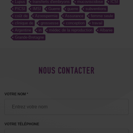
Lupus
transferts d'embryons
mucoviscidose
ICSI
PICSI
IMSI
Guerre
guerre
subventions
coût de
Azoospermie
Assurance
femme seule
clinique de
grossesse
conception
travail
Argentine
in
médec de la reproduction
Albanie
Grande-Bretagne
NOUS CONTACTER
VOTRE NOM *
VOTRE TÉLÉPHONE