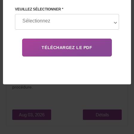
VEUILLEZ SÉLECTIONNER *
En 2026, la GPA en Géorgie pour étrangers séduit les
couples qui rêvent de devenir parents pour deux raisons
principales : un coût relativement bas et la
légalité
de la
procédure.
Aug 03, 2026
Détails