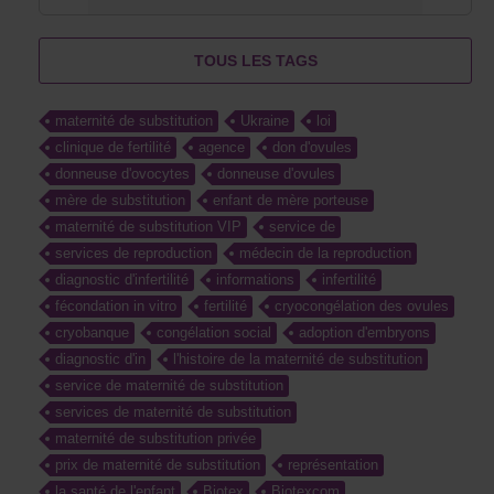
TOUS LES TAGS
maternité de substitution
Ukraine
loi
clinique de fertilité
agence
don d'ovules
donneuse d'ovocytes
donneuse d'ovules
mère de substitution
enfant de mère porteuse
maternité de substitution VIP
service de
services de reproduction
médecin de la reproduction
diagnostic d'infertilité
informations
infertilité
fécondation in vitro
fertilité
cryocongélation des ovules
cryobanque
congélation social
adoption d'embryons
diagnostic d'in
l'histoire de la maternité de substitution
service de maternité de substitution
services de maternité de substitution
maternité de substitution privée
prix de maternité de substitution
représentation
la santé de l'enfant
Biotex
Biotexcom