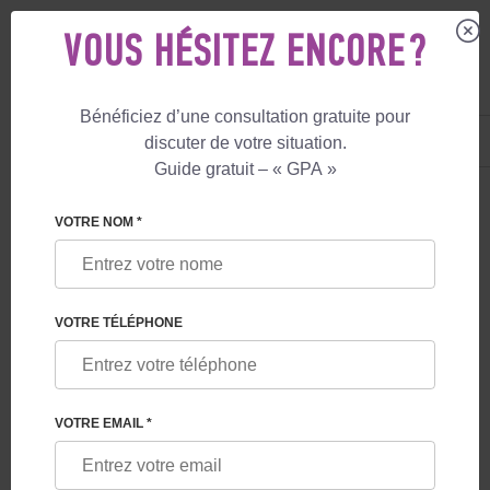
VOUS HÉSITEZ ENCORE ?
Bénéficiez d’une consultation gratuite pour
FR
+33 805 081 801
discuter de votre situation.
+447587761507
Guide gratuit – « GPA »
LE BLOG
VOTRE NOM *
QUELLES GARANTIES LES PROGRAMMES DE
GESTATION POUR AUTRUI OFFRENT-ILS AUX
FUTURS PARENTS EN GÉORGIE
VOTRE TÉLÉPHONE
VOTRE EMAIL *