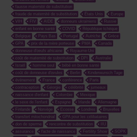
fausse maternité de substitution
fraude de maternité de substitution
États Unis
Europe
VIH
FIV
AIDE
donneurs ukrainiens
Russie
enfant en bonne santé
COVID
République tchèque
Belgique
Pays Bas
Portugal
Autriche
Grèce
GPA
prix de la mère porteuse
PMA
Canada
donneuse d'oeufs africaine
Royaume-Uni
coût de maternité de substitution
DPI
Australie
Israël
homme seul
bébé en bonne santé
coût de donneuse d'ovules
Berlin
Kinderwunsch Tage
événement
France
conférence
Paris
contraception
Géorgie
célébrité
jumeaux
naissance d'enfant
Colombie
Mexique
le sexe de l'enfant
Espagne
Irlande
Allemagne
Finlande
Norvège
Ecosse
Londres
Bruxelles
transfert mitochondrial
GPA pour les célibataires
don de sperme
rencontre de substitution
IIU
assurance
l'acte de naissance
Fertility Show
SOPK