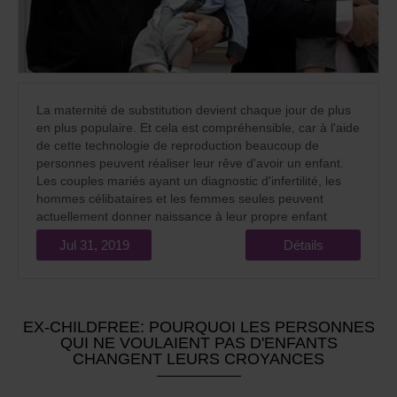
La maternité de substitution devient chaque jour de plus
en plus populaire. Et cela est compréhensible, car à l'aide
de cette technologie de reproduction beaucoup de
personnes peuvent réaliser leur rêve d'avoir un enfant.
Les couples mariés ayant un diagnostic d'infertilité, les
hommes célibataires et les femmes seules peuvent
actuellement donner naissance à leur propre enfant
génétique à l'aide des mères porteuses. Cependant, la
Jul 31, 2019
Détails
société n'a pas encore pleinement reconnu la maternité
de substitution. Certaines personnes croient encore que
cette technologie de reproduction transforme la
naissance des enfants comme un projet commercial, que
les enfants deviennent une marchandise et que cela est
EX-CHILDFREE: POURQUOI LES PERSONNES
immorale. La société beaucoup plus favorable en ce qui
QUI NE VOULAIENT PAS D'ENFANTS
CHANGENT LEURS CROYANCES
concerne l’adoption d’un enfant d’un orphelinat. Les
personnes, condamnant la maternité de substitution,
croient que l'adoption est le bon pas pour ceux qui