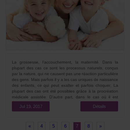
La grossesse, l’accouchement, la maternité. Dans la
plupart des cas ce sont les processus naturels, conçus
par la nature, qui ne causent pas une réaction particulière
des gens. Mais parfois il y a les cas uniques de naissance
des enfants, ce qui peut exalter et parfois choquer. La
plupart des cas ont été possibles grâce à la procréation
médicale assistée. D’autre part, dans le cas où il est
impossible de concevoir et de porter indépendamment
Jul 19, 2017
Détails
les enfants sains, la fécondation artificielle, comme un
moyen de profiter de la maternité après plusieurs années
de l’infertilité, est quelque chose d’incroyable.
«
4
5
6
7
8
»