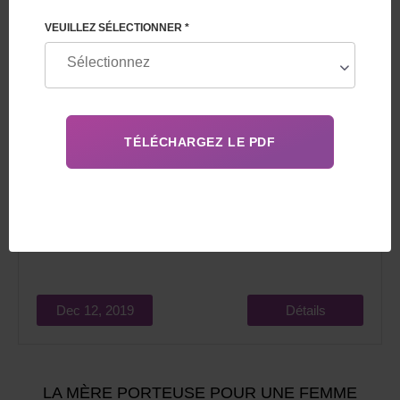
VEUILLEZ SÉLECTIONNER *
La maternité de substitution privée peut être attrayante
pour les couples avec des problèmes de fertilité.
Quelques situations typiques dans lesquelles ce service
est en demande:
Dec 12, 2019
Détails
LA MÈRE PORTEUSE POUR UNE FEMME