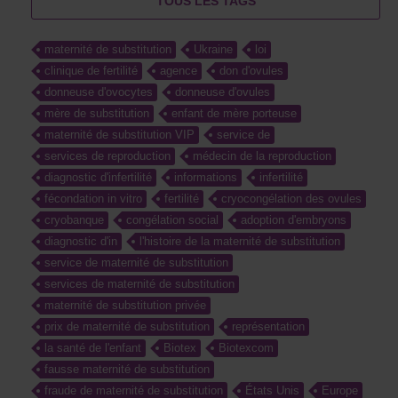
TOUS LES TAGS
maternité de substitution
Ukraine
loi
clinique de fertilité
agence
don d'ovules
donneuse d'ovocytes
donneuse d'ovules
mère de substitution
enfant de mère porteuse
maternité de substitution VIP
service de
services de reproduction
médecin de la reproduction
diagnostic d'infertilité
informations
infertilité
fécondation in vitro
fertilité
cryocongélation des ovules
cryobanque
congélation social
adoption d'embryons
diagnostic d'in
l'histoire de la maternité de substitution
service de maternité de substitution
services de maternité de substitution
maternité de substitution privée
prix de maternité de substitution
représentation
la santé de l'enfant
Biotex
Biotexcom
fausse maternité de substitution
fraude de maternité de substitution
États Unis
Europe