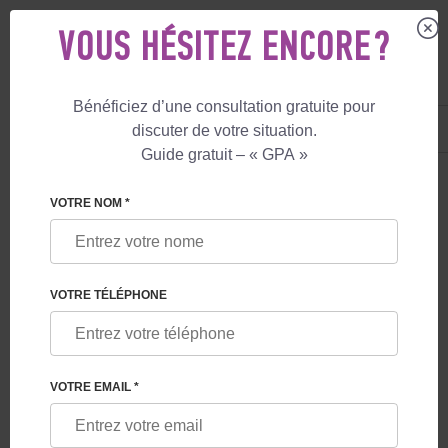
VOUS HÉSITEZ ENCORE ?
Bénéficiez d’une consultation gratuite pour
FR
+33 805 081 801
discuter de votre situation.
+447587761507
Guide gratuit – « GPA »
LE BLOG - PAGE 7
VOTRE NOM *
LA MATERNITÉ DE SUBSTITUTION PRIVÉE
VOTRE TÉLÉPHONE
VOTRE EMAIL *