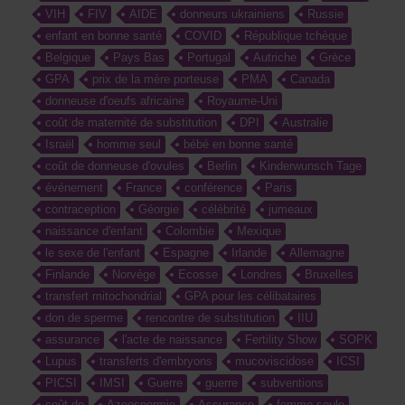
VIH
FIV
AIDE
donneurs ukrainiens
Russie
enfant en bonne santé
COVID
République tchèque
Belgique
Pays Bas
Portugal
Autriche
Grèce
GPA
prix de la mère porteuse
PMA
Canada
donneuse d'oeufs africaine
Royaume-Uni
coût de maternité de substitution
DPI
Australie
Israël
homme seul
bébé en bonne santé
coût de donneuse d'ovules
Berlin
Kinderwunsch Tage
événement
France
conférence
Paris
contraception
Géorgie
célébrité
jumeaux
naissance d'enfant
Colombie
Mexique
le sexe de l'enfant
Espagne
Irlande
Allemagne
Finlande
Norvège
Ecosse
Londres
Bruxelles
transfert mitochondrial
GPA pour les célibataires
don de sperme
rencontre de substitution
IIU
assurance
l'acte de naissance
Fertility Show
SOPK
Lupus
transferts d'embryons
mucoviscidose
ICSI
PICSI
IMSI
Guerre
guerre
subventions
coût de
Azoospermie
Assurance
femme seule