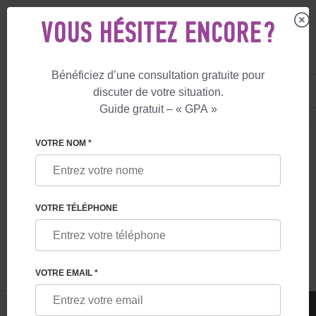
VOUS HÉSITEZ ENCORE ?
Bénéficiez d’une consultation gratuite pour
FR
+33 805 081 801
discuter de votre situation.
+447587761507
Guide gratuit – « GPA »
MATERNITÉ DE SUBSTITUTION
LE BLOG
POURQUOI CERTAINES ENTR
VOTRE NOM *
POURQUOI CERTAINES ENTREPRISES
PROPOSENT DES SERVICES DE
VOTRE TÉLÉPHONE
MATERNITÉ DE SUBSTITUTION À LEURS
EMPLOYÉS
VOTRE EMAIL *