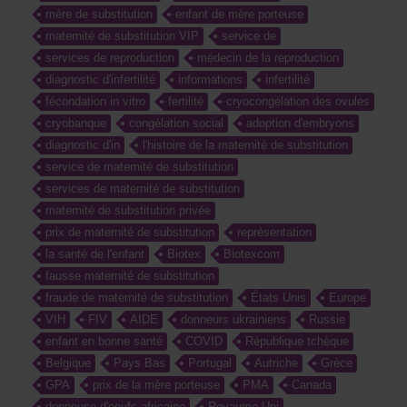
mère de substitution
enfant de mère porteuse
maternité de substitution VIP
service de
services de reproduction
médecin de la reproduction
diagnostic d'infertilité
informations
infertilité
fécondation in vitro
fertilité
cryocongélation des ovules
cryobanque
congélation social
adoption d'embryons
diagnostic d'in
l'histoire de la maternité de substitution
service de maternité de substitution
services de maternité de substitution
maternité de substitution privée
prix de maternité de substitution
représentation
la santé de l'enfant
Biotex
Biotexcom
fausse maternité de substitution
fraude de maternité de substitution
États Unis
Europe
VIH
FIV
AIDE
donneurs ukrainiens
Russie
enfant en bonne santé
COVID
République tchèque
Belgique
Pays Bas
Portugal
Autriche
Grèce
GPA
prix de la mère porteuse
PMA
Canada
donneuse d'oeufs africaine
Royaume-Uni