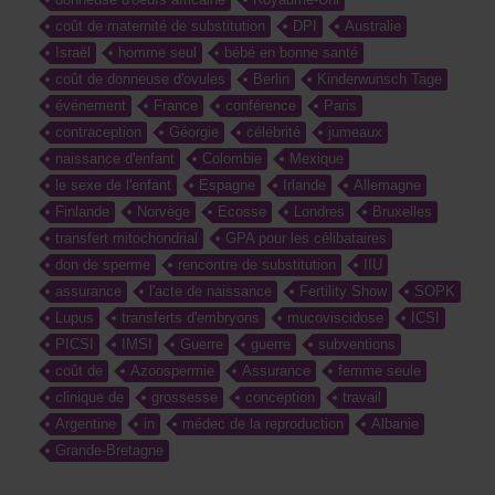
coût de maternité de substitution
DPI
Australie
Israël
homme seul
bébé en bonne santé
coût de donneuse d'ovules
Berlin
Kinderwunsch Tage
événement
France
conférence
Paris
contraception
Géorgie
célébrité
jumeaux
naissance d'enfant
Colombie
Mexique
le sexe de l'enfant
Espagne
Irlande
Allemagne
Finlande
Norvège
Ecosse
Londres
Bruxelles
transfert mitochondrial
GPA pour les célibataires
don de sperme
rencontre de substitution
IIU
assurance
l'acte de naissance
Fertility Show
SOPK
Lupus
transferts d'embryons
mucoviscidose
ICSI
PICSI
IMSI
Guerre
guerre
subventions
coût de
Azoospermie
Assurance
femme seule
clinique de
grossesse
conception
travail
Argentine
in
médec de la reproduction
Albanie
Grande-Bretagne