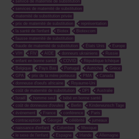
service de maternité de substitution
services de maternité de substitution
maternité de substitution privée
prix de maternité de substitution
représentation
la santé de l'enfant
Biotex
Biotexcom
fausse maternité de substitution
fraude de maternité de substitution
États Unis
Europe
VIH
FIV
AIDE
donneurs ukrainiens
Russie
enfant en bonne santé
COVID
République tchèque
Belgique
Pays Bas
Portugal
Autriche
Grèce
GPA
prix de la mère porteuse
PMA
Canada
donneuse d'oeufs africaine
Royaume-Uni
coût de maternité de substitution
DPI
Australie
Israël
homme seul
bébé en bonne santé
coût de donneuse d'ovules
Berlin
Kinderwunsch Tage
événement
France
conférence
Paris
contraception
Géorgie
célébrité
jumeaux
naissance d'enfant
Colombie
Mexique
le sexe de l'enfant
Espagne
Irlande
Allemagne