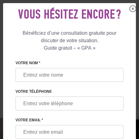
VOUS HÉSITEZ ENCORE ?
Bénéficiez d’une consultation gratuite pour
FR
+33 805 081 801
discuter de votre situation.
+447587761507
Guide gratuit – « GPA »
MATERNITÉ DE SUBSTITUTION
LE BLOG
CITOYENNETÉ PAR NAISSAN
VOTRE NOM *
CITOYENNETÉ PAR NAISSANCE EN CAS
DE MATERNITÉ DE SUBSTITUTION
VOTRE TÉLÉPHONE
VOTRE EMAIL *