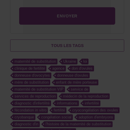
TOUS LES TAGS
maternité de substitution
Ukraine
loi
clinique de fertilité
agence
don d'ovules
donneuse d'ovocytes
donneuse d'ovules
mère de substitution
enfant de mère porteuse
maternité de substitution VIP
service de
services de reproduction
médecin de la reproduction
diagnostic d'infertilité
informations
infertilité
fécondation in vitro
fertilité
cryocongélation des ovules
cryobanque
congélation social
adoption d'embryons
diagnostic d'in
l'histoire de la maternité de substitution