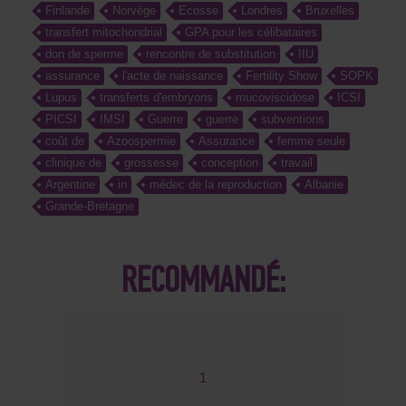
Finlande
Norvège
Ecosse
Londres
Bruxelles
transfert mitochondrial
GPA pour les célibataires
don de sperme
rencontre de substitution
IIU
assurance
l'acte de naissance
Fertility Show
SOPK
Lupus
transferts d'embryons
mucoviscidose
ICSI
PICSI
IMSI
Guerre
guerre
subventions
coût de
Azoospermie
Assurance
femme seule
clinique de
grossesse
conception
travail
Argentine
in
médec de la reproduction
Albanie
Grande-Bretagne
RECOMMANDÉ:
1