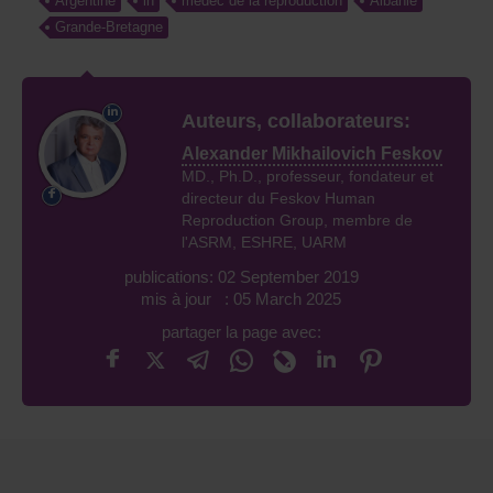
Argentine
in
médec de la reproduction
Albanie
Grande-Bretagne
Auteurs, collaborateurs:
Alexander Mikhailovich Feskov
MD., Ph.D., professeur, fondateur et
directeur du Feskov Human
Reproduction Group, membre de
l'ASRM, ESHRE, UARM
publications: 02 September 2019
mis à jour : 05 March 2025
partager la page avec: