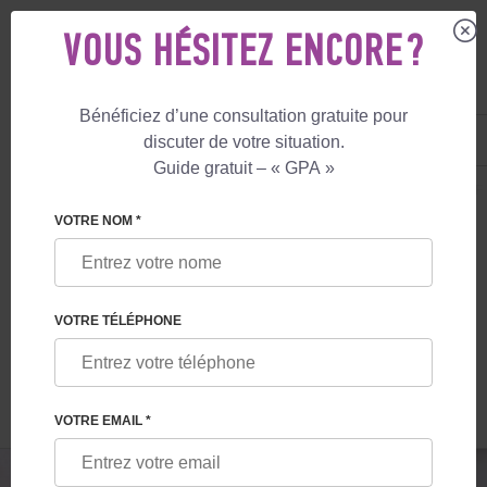
VOUS HÉSITEZ ENCORE ?
Bénéficiez d’une consultation gratuite pour
FR
+33 805 081 801
discuter de votre situation.
+447587761507
Guide gratuit – « GPA »
MATERNITÉ DE SUBSTITUTION
LE BLOG
SI VOUS ÊTES SÉROPOSITIF
VOTRE NOM *
SI VOUS ÊTES SÉROPOSITIF AU VIH
(VIRUS DE L'IMMUNODÉFICIENCE
VOTRE TÉLÉPHONE
HUMAINE). DONNER NAISSANCE À UN
BÉBÉ EN BONNE SANTÉ
VOTRE EMAIL *