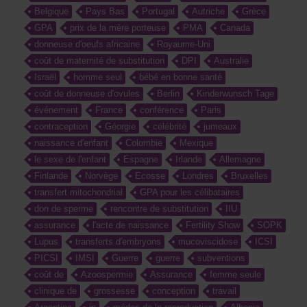
Belgique
Pays Bas
Portugal
Autriche
Grèce
GPA
prix de la mère porteuse
PMA
Canada
donneuse d'oeufs africaine
Royaume-Uni
coût de maternité de substitution
DPI
Australie
Israël
homme seul
bébé en bonne santé
coût de donneuse d'ovules
Berlin
Kinderwunsch Tage
événement
France
conférence
Paris
contraception
Géorgie
célébrité
jumeaux
naissance d'enfant
Colombie
Mexique
le sexe de l'enfant
Espagne
Irlande
Allemagne
Finlande
Norvège
Ecosse
Londres
Bruxelles
transfert mitochondrial
GPA pour les célibataires
don de sperme
rencontre de substitution
IIU
assurance
l'acte de naissance
Fertility Show
SOPK
Lupus
transferts d'embryons
mucoviscidose
ICSI
PICSI
IMSI
Guerre
guerre
subventions
coût de
Azoospermie
Assurance
femme seule
clinique de
grossesse
conception
travail