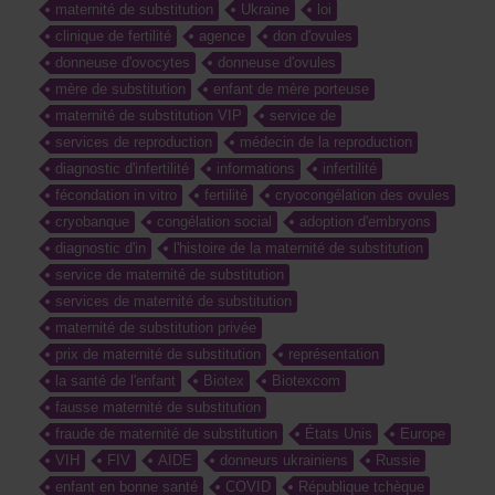
maternité de substitution
Ukraine
loi
clinique de fertilité
agence
don d'ovules
donneuse d'ovocytes
donneuse d'ovules
mère de substitution
enfant de mère porteuse
maternité de substitution VIP
service de
services de reproduction
médecin de la reproduction
diagnostic d'infertilité
informations
infertilité
fécondation in vitro
fertilité
cryocongélation des ovules
cryobanque
congélation social
adoption d'embryons
diagnostic d'in
l'histoire de la maternité de substitution
service de maternité de substitution
services de maternité de substitution
maternité de substitution privée
prix de maternité de substitution
représentation
la santé de l'enfant
Biotex
Biotexcom
fausse maternité de substitution
fraude de maternité de substitution
États Unis
Europe
VIH
FIV
AIDE
donneurs ukrainiens
Russie
enfant en bonne santé
COVID
République tchèque