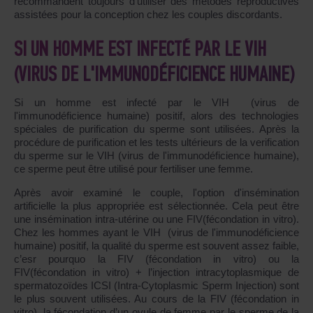
recommandent toujours d'utiliser des métodes reproductives
assistées pour la conception chez les couples discordants.
SI UN HOMME EST INFECTÉ PAR LE VIH
(VIRUS DE L'IMMUNODÉFICIENCE HUMAINE)
Si un homme est infecté par le VIH (virus de
l'immunodéficience humaine) positif, alors des technologies
spéciales de purification du sperme sont utilisées. Après la
procédure de purification et les tests ultérieurs de la verification
du sperme sur le VIH (virus de l'immunodéficience humaine),
ce sperme peut être utilisé pour fertiliser une femme.
Après avoir examiné le couple, l'option d'insémination
artificielle la plus appropriée est sélectionnée. Cela peut être
une insémination intra-utérine ou une FIV(fécondation in vitro).
Chez les hommes ayant le VIH (virus de l'immunodéficience
humaine) positif, la qualité du sperme est souvent assez faible,
c’esr pourquo la FIV (fécondation in vitro) ou la
FIV(fécondation in vitro) + l’injection intracytoplasmique de
spermatozoïdes ICSI (Intra-Cytoplasmic Sperm Injection) sont
le plus souvent utilisées. Au cours de la FIV (fécondation in
vitro), la fécondation d’un ovule de femme par le sperme de la