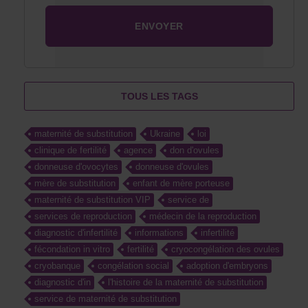
TOUS LES TAGS
maternité de substitution
Ukraine
loi
clinique de fertilité
agence
don d'ovules
donneuse d'ovocytes
donneuse d'ovules
mère de substitution
enfant de mère porteuse
maternité de substitution VIP
service de
services de reproduction
médecin de la reproduction
diagnostic d'infertilité
informations
infertilité
fécondation in vitro
fertilité
cryocongélation des ovules
cryobanque
congélation social
adoption d'embryons
diagnostic d'in
l'histoire de la maternité de substitution
service de maternité de substitution