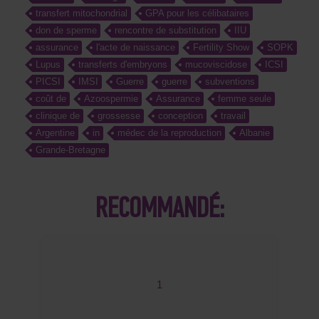
transfert mitochondrial
GPA pour les célibataires
don de sperme
rencontre de substitution
IIU
assurance
l'acte de naissance
Fertility Show
SOPK
Lupus
transferts d'embryons
mucoviscidose
ICSI
PICSI
IMSI
Guerre
guerre
subventions
coût de
Azoospermie
Assurance
femme seule
clinique de
grossesse
conception
travail
Argentine
in
médec de la reproduction
Albanie
Grande-Bretagne
RECOMMANDÉ:
1