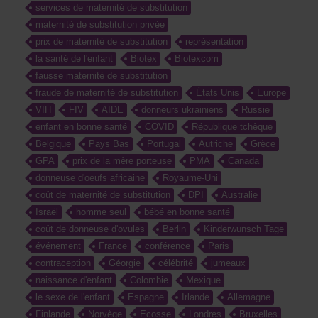
services de maternité de substitution
maternité de substitution privée
prix de maternité de substitution
représentation
la santé de l'enfant
Biotex
Biotexcom
fausse maternité de substitution
fraude de maternité de substitution
États Unis
Europe
VIH
FIV
AIDE
donneurs ukrainiens
Russie
enfant en bonne santé
COVID
République tchèque
Belgique
Pays Bas
Portugal
Autriche
Grèce
GPA
prix de la mère porteuse
PMA
Canada
donneuse d'oeufs africaine
Royaume-Uni
coût de maternité de substitution
DPI
Australie
Israël
homme seul
bébé en bonne santé
coût de donneuse d'ovules
Berlin
Kinderwunsch Tage
événement
France
conférence
Paris
contraception
Géorgie
célébrité
jumeaux
naissance d'enfant
Colombie
Mexique
le sexe de l'enfant
Espagne
Irlande
Allemagne
Finlande
Norvège
Ecosse
Londres
Bruxelles