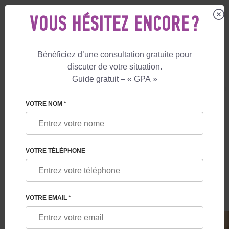
VOUS HÉSITEZ ENCORE ?
Bénéficiez d’une consultation gratuite pour
FR
+33 805 081 801
discuter de votre situation.
+447587761507
Guide gratuit – « GPA »
MATERNITÉ DE SUBSTITUTION
LE BLOG
LA MÈRE PORTEUSE EN BELG
VOTRE NOM *
LA MÈRE PORTEUSE EN BELGIQUE: LE
PRIX, LA BASE JURIDIQUE DE
VOTRE TÉLÉPHONE
COOPÉRATION, LES GARANTIES
VOTRE EMAIL *