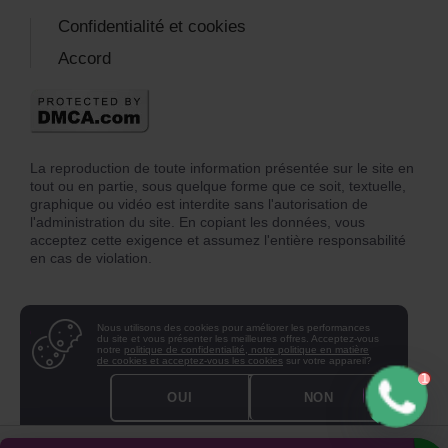
Confidentialité et cookies
Accord
La reproduction de toute information présentée sur le site en
tout ou en partie, sous quelque forme que ce soit, textuelle,
graphique ou vidéo est interdite sans l'autorisation de
l'administration du site. En copiant les données, vous
acceptez cette exigence et assumez l'entière responsabilité
en cas de violation.
Nous utilisons des cookies pour améliorer les performances
du site et vous présenter les meilleures offres. Acceptez-vous
notre
politique de confidentialité, notre politique en matière
de cookies et acceptez-vous les cookies
sur votre appareil?
OUI
NON
© 1995 - 2026 CENTRE DE LA MATERNITÉ DE SUBSTITUTION DU PROFESSEUR A. M.