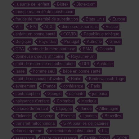
la santé de l'enfant
Biotex
Biotexcom
fausse maternité de substitution
fraude de maternité de substitution
États Unis
Europe
VIH
FIV
AIDE
donneurs ukrainiens
Russie
enfant en bonne santé
COVID
République tchèque
Belgique
Pays Bas
Portugal
Autriche
Grèce
GPA
prix de la mère porteuse
PMA
Canada
donneuse d'oeufs africaine
Royaume-Uni
coût de maternité de substitution
DPI
Australie
Israël
homme seul
bébé en bonne santé
coût de donneuse d'ovules
Berlin
Kinderwunsch Tage
événement
France
conférence
Paris
contraception
Géorgie
célébrité
jumeaux
naissance d'enfant
Colombie
Mexique
le sexe de l'enfant
Espagne
Irlande
Allemagne
Finlande
Norvège
Ecosse
Londres
Bruxelles
transfert mitochondrial
GPA pour les célibataires
don de sperme
rencontre de substitution
IIU
assurance
l'acte de naissance
Fertility Show
SOPK