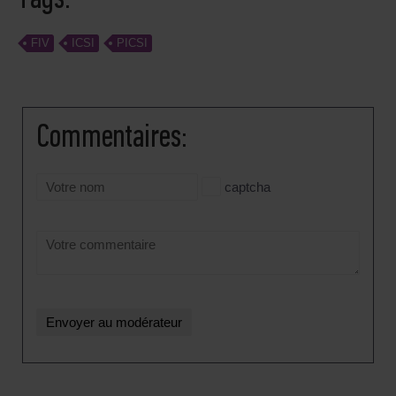
FIV
ICSI
PICSI
Сommentaires:
captcha