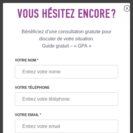
VOUS HÉSITEZ ENCORE ?
Bénéficiez d’une consultation gratuite pour
FR
+33 805 081 801
discuter de votre situation.
+447587761507
Guide gratuit – « GPA »
MATERNITÉ DE SUBSTITUTION
LE BLOG
PROCÉDURE ICSI : CARACTÉ
VOTRE NOM *
PROCÉDURE ICSI : CARACTÉRISTIQUES
ET POSSIBILITÉS
VOTRE TÉLÉPHONE
VOTRE EMAIL *