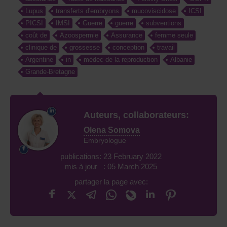
Lupus
transferts d'embryons
mucoviscidose
ICSI
PICSI
IMSI
Guerre
guerre
subventions
coût de
Azoospermie
Assurance
femme seule
clinique de
grossesse
conception
travail
Argentine
in
médec de la reproduction
Albanie
Grande-Bretagne
Auteurs, collaborateurs:
Olena Somova
Embryologue
publications: 23 February 2022
mis à jour : 05 March 2025
partager la page avec: