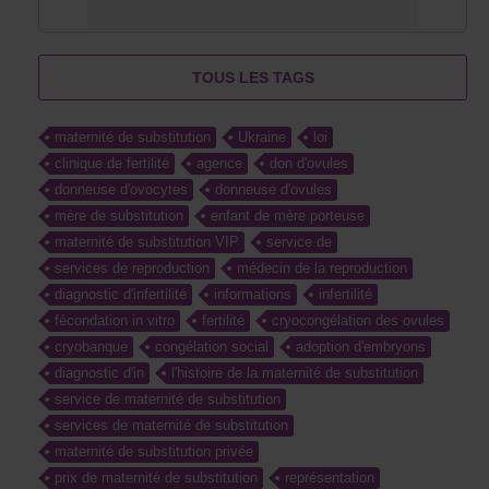
TOUS LES TAGS
maternité de substitution
Ukraine
loi
clinique de fertilité
agence
don d'ovules
donneuse d'ovocytes
donneuse d'ovules
mère de substitution
enfant de mère porteuse
maternité de substitution VIP
service de
services de reproduction
médecin de la reproduction
diagnostic d'infertilité
informations
infertilité
fécondation in vitro
fertilité
cryocongélation des ovules
cryobanque
congélation social
adoption d'embryons
diagnostic d'in
l'histoire de la maternité de substitution
service de maternité de substitution
services de maternité de substitution
maternité de substitution privée
prix de maternité de substitution
représentation