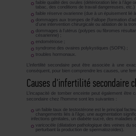
faible qualité des ovules (détérioration liée à l'âge 
tabac, des conditions de travail dangereuses, etc.) 
faible réserve ovarienne (due à un épuisement lié à 
dommages aux trompes de Fallope (formation d'adhér
d'une intervention chirurgicale ou ablation de la tr
dommages à l'utérus (polypes ou fibromes résultant
césarienne) ;
endométriose ;
syndrome des ovaires polykystiques (SOPK) ;
troubles hormonaux.
L’infertilité secondaire peut être associée à une ex
conséquent, pour bien comprendre les causes, une fe
Causes d'infertilité secondaire
L’incapacité de tomber enceinte peut également être ca
secondaire chez l’homme sont les suivantes :
un faible taux de testostérone est le principal fac
changements liés à l'âge, une augmentation signific
infections génitales, un diabète sucré, des maladies 
varicocèle (dilatation pathologique des veines du s
perturbant la production de spermatozoïdes).