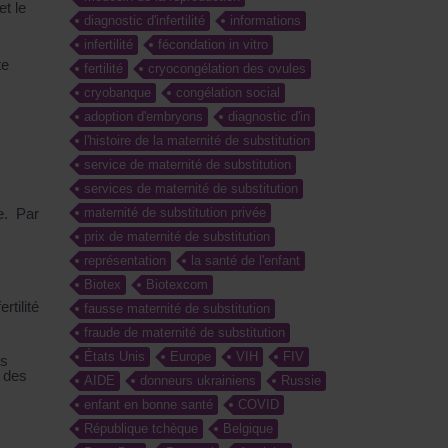
et le
diagnostic d'infertilité
informations
infertilité
fécondation in vitro
te
fertilité
cryocongélation des ovules
cryobanque
congélation social
adoption d'embryons
diagnostic d'in
l'histoire de la maternité de substitution
service de maternité de substitution
services de maternité de substitution
maternité de substitution privée
e. Par
prix de maternité de substitution
représentation
la santé de l'enfant
Biotex
Biotexcom
tilité
fausse maternité de substitution
fraude de maternité de substitution
États Unis
Europe
VIH
FIV
es
, des
AIDE
donneurs ukrainiens
Russie
enfant en bonne santé
COVID
République tchèque
Belgique