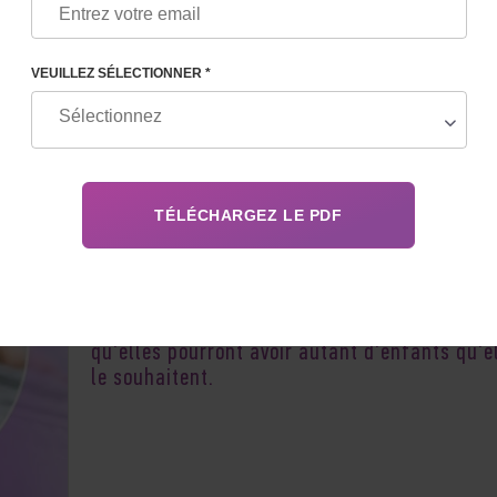
VEUILLEZ SÉLECTIONNER *
Une fois enceintes et devenues mères, les fe
poussent un soupir de soulagement, estimant
le problème de l'infertilité ne les menace plus
qu'elles pourront avoir autant d'enfants qu'e
le souhaitent.