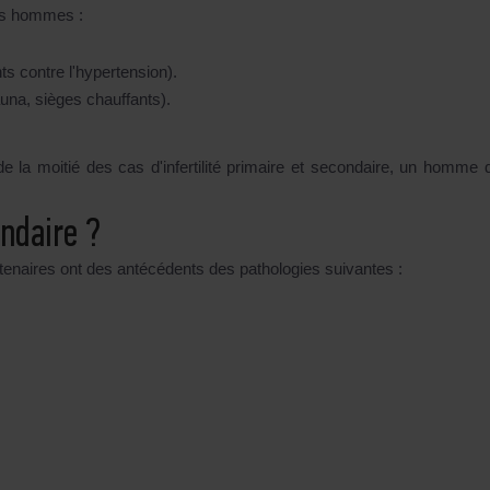
les hommes :
 contre l'hypertension).
auna, sièges chauffants).
 la moitié des cas d'infertilité primaire et secondaire, un homme d
ondaire ?
artenaires ont des antécédents des pathologies suivantes :