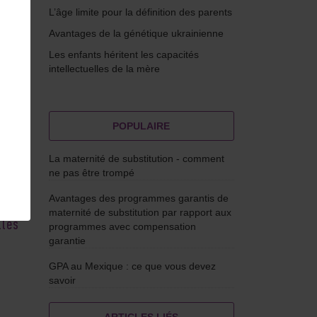
L’âge limite pour la définition des parents
Avantages de la génétique ukrainienne
Les enfants héritent les capacités
intellectuelles de la mère
POPULAIRE
La maternité de substitution - comment
ne pas être trompé
mmes
 que
Avantages des programmes garantis de
 et
maternité de substitution par rapport aux
lles
programmes avec compensation
garantie
GPA au Mexique : ce que vous devez
savoir