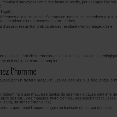
ou résultat d'une exposition à des facteurs nocifs, par exemple l'alcool 
;
l'âge) ;
ences à la suite d'une inflammation infectieuse, cicatrices à la sui
ompe en raison d'une grossesse extra-utérine).
 d'un processus tumoral, cicatrices résultant d'un curetage, d'une
acerbation de maladies chroniques ou à une pathologie neurologiqu
mme doit subir un examen complet.
 chez l'homme
usée par un facteur masculin. Les causes les plus fréquentes d’infer
teur déterminant une mauvaise qualité du sperme (la cause peut être d
ative de l'IMC, des maladies thyroïdiennes, des lésions testiculaires
du sang, un stress chronique) ;
crotum, perturbant l'apport sanguin au testicule et, par conséquent,