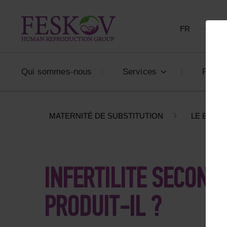
FR
+33 80
Qui sommes-nous
Services
Prix
MATERNITÉ DE SUBSTITUTION
LE BLOG
INFERTILITÉ SECOND
PRODUIT-IL ?