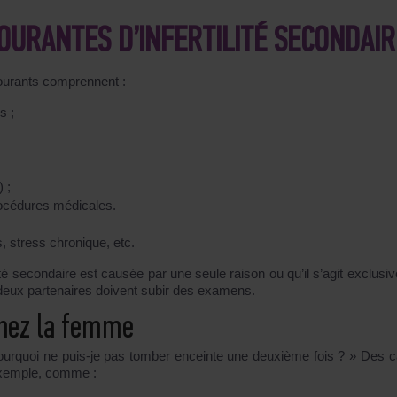
OURANTES D’INFERTILITÉ SECONDAIR
 courants comprennent :
s ;
 ;
océdures médicales.
, stress chronique, etc.
lité secondaire est causée par une seule raison ou qu’il s’agit exclus
s deux partenaires doivent subir des examens.
 chez la femme
ourquoi ne puis-je pas tomber enceinte une deuxième fois ? » Des 
 exemple, comme :