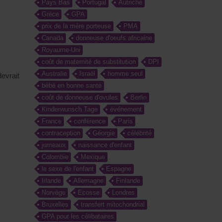
Pays Bas
Portugal
Autriche
Grèce
GPA
prix de la mère porteuse
PMA
Canada
donneuse d'oeufs africaine
Royaume-Uni
coût de maternité de substitution
DPI
Australie
Israël
homme seul
evrait
bébé en bonne santé
coût de donneuse d'ovules
Berlin
Kinderwunsch Tage
événement
France
conférence
Paris
contraception
Géorgie
célébrité
jumeaux
naissance d'enfant
Colombie
Mexique
le sexe de l'enfant
Espagne
Irlande
Allemagne
Finlande
Norvège
Ecosse
Londres
Bruxelles
transfert mitochondrial
GPA pour les célibataires