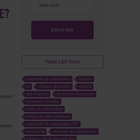
E ?
TOUS LES TAGS
maternité de substitution
Ukraine
loi
clinique de fertilité
agence
don d'ovules
donneuse d'ovocytes
ivement
donneuse d'ovules
mère de substitution
enfant de mère porteuse
maternité de substitution VIP
causes
service de
services de reproduction
médecin de la reproduction