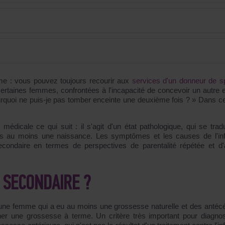
me : vous pouvez toujours recourir aux
services d'un donneur de 
rtaines femmes, confrontées à l'incapacité de concevoir un autre e
urquoi ne puis-je pas tomber enceinte une deuxième fois ? » Dans ce
e médicale ce qui suit : il s'agit d'un état pathologique, qui se trad
ès au moins une naissance. Les symptômes et les causes de l'infer
secondaire en termes de perspectives de parentalité répétée et d'
É SECONDAIRE ?
e : une femme qui a eu au moins une grossesse naturelle et des antéc
r une grossesse à terme. Un critère très important pour diagnos