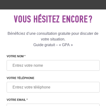
5 081 801
+447587761507
ECRIVEZ
NOUS
VOUS HÉSITEZ ENCORE ?
Avis
Le blog
Programmes
Bénéficiez d’une consultation gratuite pour discuter de
votre situation.
Guide gratuit – « GPA »
INFERTILITÉ SECONDAIRE : POURQUOI CELA SE PRODU
VOTRE NOM *
VOTRE TÉLÉPHONE
AIRE : POURQUOI CELA SE
VOTRE EMAIL *